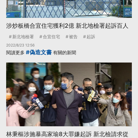
涉炒板橋合宜住宅獲利2億 新北地檢署起訴百人
新北地檢署
合宜住宅
被告
起訴
2022/8/23 12:56
#偽造文書
閱讀更多
有關的新聞
林秉樞涉施暴高家瑜8大罪嫌起訴 新北檢請求從