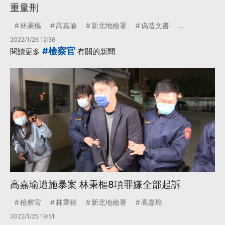
重量刑
林秉樞
高嘉瑜
新北地檢署
偽造文書
...
2022/1/26 12:56
#檢察官
閱讀更多
有關的新聞
高嘉瑜遭施暴案 林秉樞8項罪嫌全部起訴
檢察官
林秉樞
新北地檢署
高嘉瑜
2022/1/25 19:51