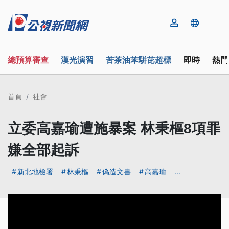
總預算審查
漢光演習
苦茶油苯駢芘超標
即時
熱門
首頁
社會
立委高嘉瑜遭施暴案 林秉樞8項罪
嫌全部起訴
新北地檢署
林秉樞
偽造文書
高嘉瑜
...