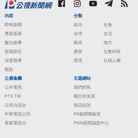
內容
分類
即時新聞
政治
社會
專題策展
全球
生活
數位敘事
兩岸
地方
當期節目
產經
文教科技
深度報導
環境
社福人權
觀點
公廣集團
主題網站
公共電視
我們的島
PTS TW
獨立特派員
公視台語台
有話好說
中華電視公司
P#新聞實驗室
客家電視台
PNN新聞議題中心