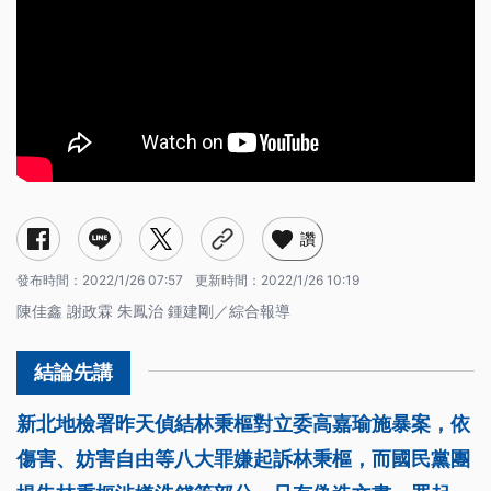
讚
發布時間：
2022/1/26 07:57
更新時間：
2022/1/26 10:19
陳佳鑫 謝政霖 朱鳳治 鍾建剛／綜合報導
新北地檢署昨天偵結林秉樞對立委高嘉瑜施暴案，依
傷害、妨害自由等八大罪嫌起訴林秉樞，而國民黨團