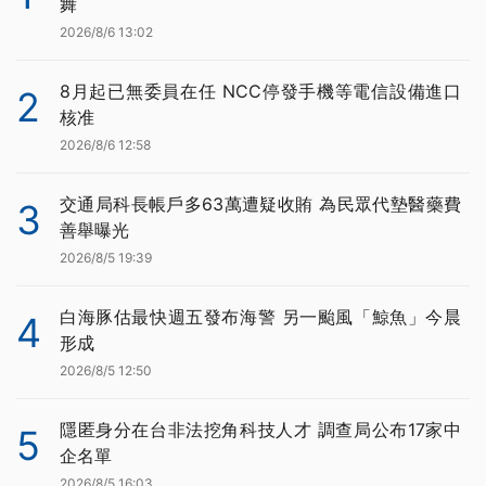
舞
2026/8/6 13:02
8月起已無委員在任 NCC停發手機等電信設備進口
2
核准
2026/8/6 12:58
交通局科長帳戶多63萬遭疑收賄 為民眾代墊醫藥費
3
善舉曝光
2026/8/5 19:39
白海豚估最快週五發布海警 另一颱風「鯨魚」今晨
4
形成
2026/8/5 12:50
隱匿身分在台非法挖角科技人才 調查局公布17家中
5
企名單
2026/8/5 16:03