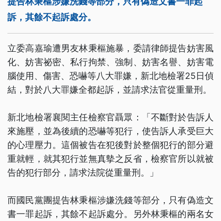
提告林秉樞涉嫌洗錢等部分，只有偽造文書一罪起
訴，其餘不起訴處分。
立委高嘉瑜遭男友林秉樞施暴，委請律師提告妨害風
化、妨害祕密、私行拘禁、強制、妨害名譽、妨害電
腦使用、傷害、恐嚇等八大罪嫌，新北地檢署25日偵
結，對於八大罪嫌全都起訴，並請求法官從重量刑。
新北地檢署襄閱主任檢察官聶眾：「不斷對於告訴人
來施壓，並為後續的恐嚇等犯行，使告訴人承受巨大
的心理壓力。這個被告在犯後對於整個犯行的部分避
重就輕，就其犯行並無真摰之反省，檢察官所以就被
告的犯行部分，請求法院從重量刑。」
而國民黨團提告林秉樞涉嫌洗錢等部分，只有偽造文
書一罪起訴，其餘不起訴處分。另外林秉樞的兩名女