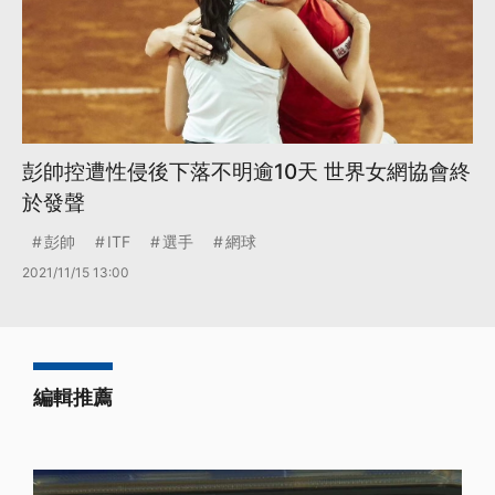
彭帥控遭性侵後下落不明逾10天 世界女網協會終
於發聲
彭帥
ITF
選手
網球
2021/11/15 13:00
編輯推薦