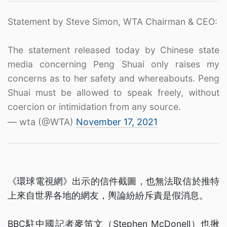
Statement by Steve Simon, WTA Chairman & CEO:
The statement released today by Chinese state
media concerning Peng Shuai only raises my
concerns as to her safety and whereabouts. Peng
Shuai must be allowed to speak freely, without
coercion or intimidation from any source.
— wta (@WTA)
November 17, 2021
《環球電視網》出示的信件截圖，也無法取信於推特
上來自世界各地的網友，輿論紛紛斥責是假消息。
BBC駐中國記者麥笛文（Stephen McDonell）也揪