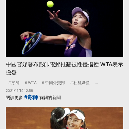
中國官媒發布彭帥電郵推翻被性侵指控 WTA表示
擔憂
彭帥
WTA
中國外交部
社群媒體
...
2021/11/19 12:56
#彭帥
閱讀更多
有關的新聞