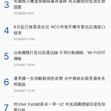
光纖無人機遺留纜線遍布森林 烏克蘭指控造成生態
3
隱憂
2026/8/6 15:51
8月起已無委員在任 NCC停發手機等電信設備進口
4
核准
2026/8/6 12:58
台南團隊打造社區通訊鏈 不用行動網路、Wi-Fi仍可
5
傳輸
2026/8/7 19:40
遭準國一生持斷裂掃把攻擊 台中教師右眼受傷有失
6
明風險
2026/8/7 12:34
控Uber Eats給薪未一單一計 外送員團體揚言提告加
7
重詐欺