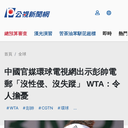
總預算審查
漢光演習
苦茶油苯駢芘超標
即時
熱門
首頁
全球
中國官媒環球電視網出示彭帥電
郵「沒性侵、沒失蹤」 WTA：令
人擔憂
WTA
彭帥
CGTN
環球
...