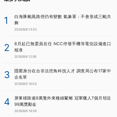
白海豚颱風路徑仍有變數 氣象署：不會形成三颱共
1
舞
2026/8/6 13:02
8月起已無委員在任 NCC停發手機等電信設備進口
2
核准
2026/8/6 12:58
隱匿身分在台非法挖角科技人才 調查局公布17家中
3
企名單
2026/8/5 16:03
屏東移除逾9萬隻外來種綠鬣蜥 冠軍獵人7個月領近
4
99萬獎勵金
2026/8/6 19:39