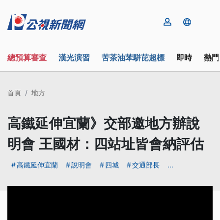
總預算審查
漢光演習
苦茶油苯駢芘超標
即時
熱門
首頁
地方
高鐵延伸宜蘭》交部邀地方辦說
明會 王國材：四站址皆會納評估
高鐵延伸宜蘭
說明會
四城
交通部長
...