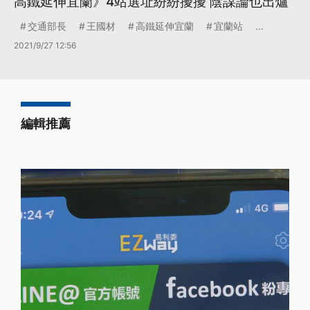
高鐵延伸宜蘭》4站選址紛紛擾擾 陰謀論也出爐
交通部長
王國材
高鐵延伸宜蘭
宜蘭站
...
2021/9/27 12:56
編輯推薦