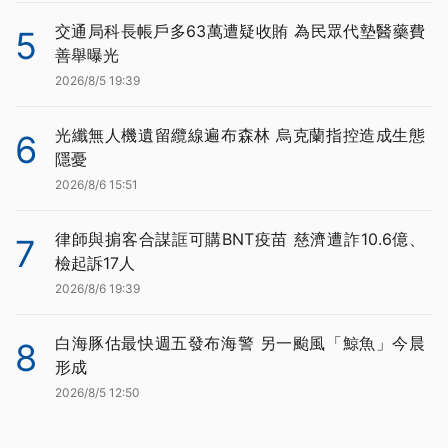
交通局科長帳戶多63萬遭疑收賄 為民眾代墊醫藥費
5
善舉曝光
2026/8/5 19:39
光纖無人機遺留纜線遍布森林 烏克蘭指控造成生態
6
隱憂
2026/8/6 15:51
律師與掮客合謀誆可購BNT疫苗 慈濟遭詐10.6億、
7
檢起訴17人
2026/8/6 19:39
白海豚估最快週五發布海警 另一颱風「鯨魚」今晨
8
形成
2026/8/5 12:50