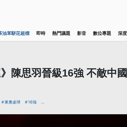
茶油苯駢芘超標
即時
熱門議題
影音
數位專題
深度
》陳思羽晉級16強 不敵中
東奧桌球
16強
...