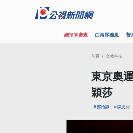
總預算審查
白海豚颱風
苦
首頁
文教科技
東京奧運
穎莎
鄭怡靜
陳思羽