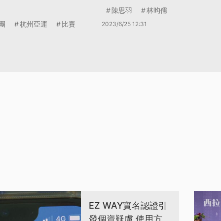
陳思羽
林昀儒
團
杭州亞運
比賽
2023/6/25 12:31
EZ WAY實名認證引
發個資疑慮 使用方