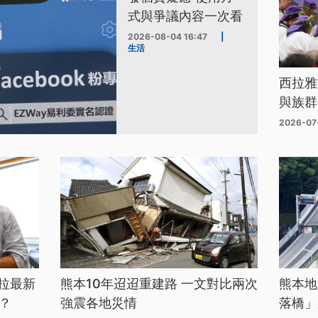
式與爭議內容一次看
2026-08-04 16:47
|
生活
西拉雅
與族群
2026-07
拉最新
熊本10年迢迢重建路 一文對比兩次
熊本地
？
強震各地災情
落橋」