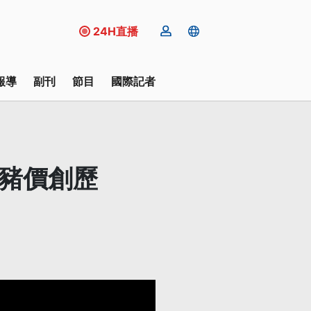
24H直播
報導
副刊
節目
國際記者
產豬價創歷