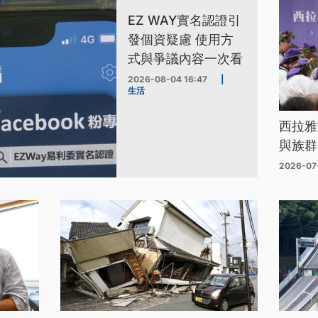
EZ WAY實名認證引
發個資疑慮 使用方
式與爭議內容一次看
2026-08-04 16:47
|
生活
西拉雅
與族群
2026-07