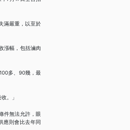
失滿嚴重，以至於
吸收漲幅，包括滷肉
00多、90幾，最
吸收。」
條件無法允許，眼
供應則會比去年同