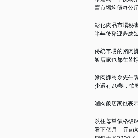
賣市場均價每公斤
彰化肉品市場秘
半年後豬源造成
傳統市場的豬肉攤
飯店家也都在苦
豬肉攤商余先生說
少還有90幾，怕
滷肉飯店家也表
以往每當價格破
看下個月中元節