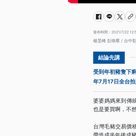
發布時間：
2021/7/22 12:
楊旻峰 彭煥羣 / 台中
受到年初豬隻下
年7月17日全台
婆婆媽媽來到傳
也是要買啊，不
台灣毛豬交易價
帶造成半年後成豬