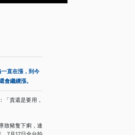
格一直在漲，到今
能還會繼續漲。
：「貴還是要用，
導致豬隻下痢，連
，7月17日全台拍