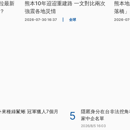
拉最新
熊本10年迢迢重建路 一文對比兩次
熊本地
？
強震各地災情
落橋」
2026-07-30 16:37
|
全球
2026-07
外來種綠鬣蜥 冠軍獵人7個月
隱匿身分在台非法挖角科
5
家中企名單
2026/8/5 16:03