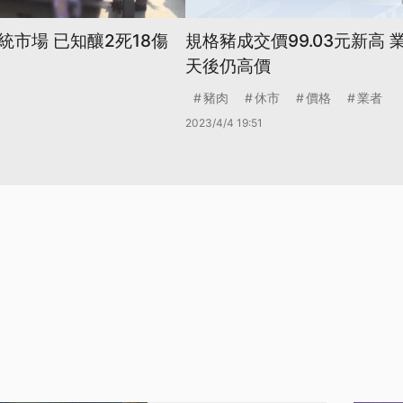
市場 已知釀2死18傷
規格豬成交價99.03元新高 
天後仍高價
豬肉
休市
價格
業者
2023/4/4 19:51