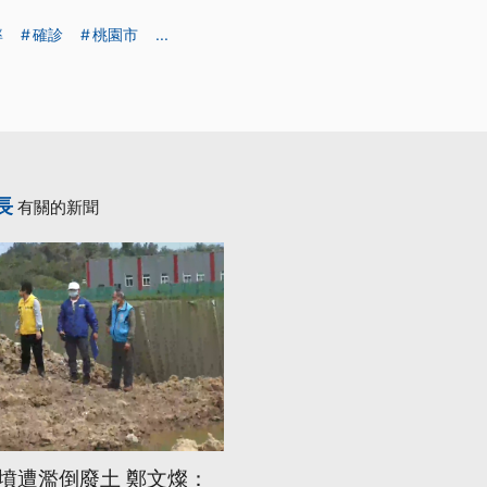
率
確診
桃園市
...
長
有關的新聞
墳遭濫倒廢土 鄭文燦：