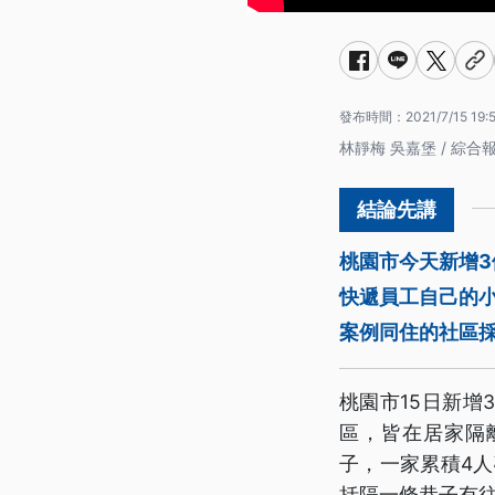
發布時間：
2021/7/15 19:
林靜梅 吳嘉堡 / 綜合
桃園市今天新增
快遞員工自己的
案例同住的社區採
桃園市15日新增
區，皆在居家隔離
子，一家累積4
括隔一條巷子有