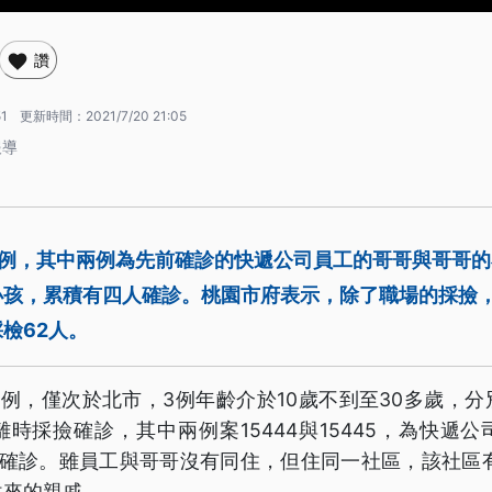
讚
51
更新時間：
2021/7/20 21:05
報導
3例，其中兩例為先前確診的快遞公司員工的哥哥與哥哥
小孩，累積有四人確診。桃園市府表示，除了職場的採撿
檢62人。
3例，僅次於北市，3例年齡介於10歲不到至30多歲，
時採撿確診，其中兩例案15444與15445，為快遞
人確診。雖員工與哥哥沒有同住，但住同一社區，該社區有
往來的親戚。