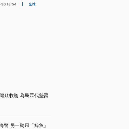
-30 18:54
|
全球
遭疑收賄 為民眾代墊醫
海警 另一颱風「鯨魚」