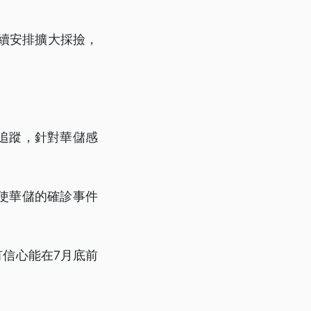
續安排擴大採撿，
追蹤，針對華儲感
使華儲的確診事件
有信心能在7月底前