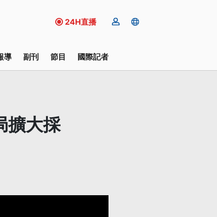
24H直播
報導
副刊
節目
國際記者
局擴大採