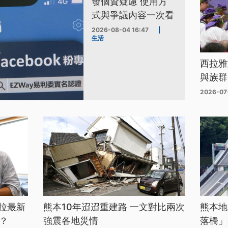
發個資疑慮 使用方
式與爭議內容一次看
2026-08-04 16:47
|
生活
西拉雅
與族群
2026-07
拉最新
熊本10年迢迢重建路 一文對比兩次
熊本地
？
強震各地災情
落橋」