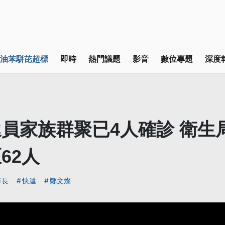
油苯駢芘超標
即時
熱門議題
影音
數位專題
深度
員家族群聚已4人確診 衛生
62人
市長
快遞
鄭文燦