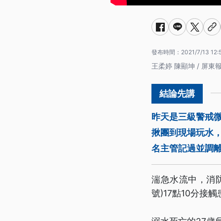
發布時間：
2021/7/13 12:
王柔婷 陳顯坤 / 屏東
昨天是三級警戒
揪團到現場玩水
名主管記過並調
湍急水流中，消
號)17點10分