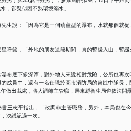
吳姓男子與35歲許姓男子，參加網路揪團，12日下午跟同
玩水，卻疑似因不熟環境溺水。
游先生說：「因為它是一個葫蘆型的瀑布，水就那個就從
」
景星呼籲，「外地的朋友這段期間，真的暫緩入山，暫緩
鴦瀑布底下多深潭，對外地人來說相對危險，公所也再次
與的成員中，還有一名任職於高市消防局的曾姓中隊長，防
上午做出裁處，將人調離主管職，屏東縣衛生局也依法開
秘書王志平指出，「改調非主管職務，另外，本局也在今天
會，決議記過一次。」