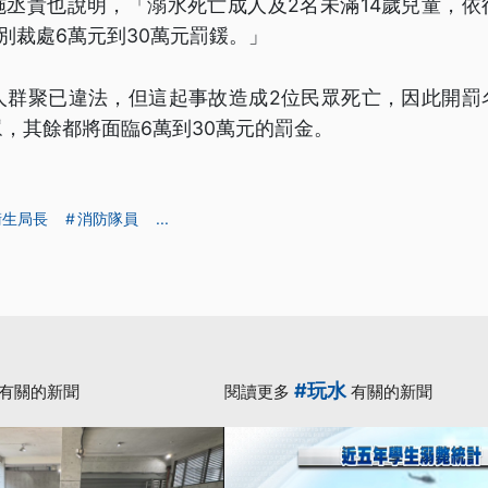
施丞貴也說明，「溺水死亡成人及2名未滿14歲兒童，依
分別裁處6萬元到30萬元罰鍰。」
0人群聚已違法，但這起事故造成2位民眾死亡，因此開罰
，其餘都將面臨6萬到30萬元的罰金。
衛生局長
消防隊員
...
#玩水
有關的新聞
閱讀更多
有關的新聞