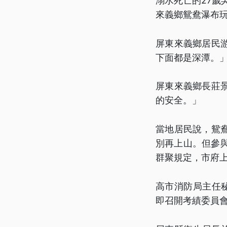
溺水死亡的27歲
來義鄉鴛鴦瀑布
屏東來義鄉居民
下面都是深潭。
屏東來義鄉長莊
的安全。」
當地居民說，鴛
別再上山。但參
群聚規定，市府
高市消防局主任
即召開考績委員