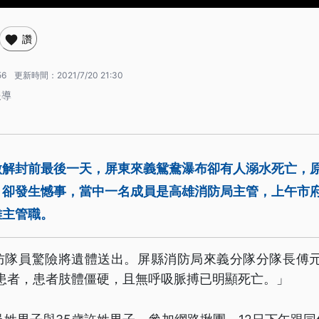
讚
56
更新時間：
2021/7/20 21:30
報導
微解封前最後一天，屏東來義鴛鴦瀑布卻有人溺水死亡，
，卻發生憾事，當中一名成員是高雄消防局主管，上午市
離主管職。
防隊員驚險將遺體送出。屏縣消防局來義分隊分隊長傅元廷
接觸患者，患者肢體僵硬，且無呼吸脈搏已明顯死亡。」