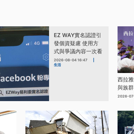
EZ WAY實名認證引
發個資疑慮 使用方
式與爭議內容一次看
2026-08-04 16:47
|
生活
西拉雅
與族群
2026-07