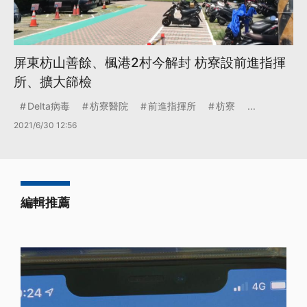
屏東枋山善餘、楓港2村今解封 枋寮設前進指揮
所、擴大篩檢
Delta病毒
枋寮醫院
前進指揮所
枋寮
...
2021/6/30 12:56
編輯推薦