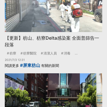
【更新】枋山、枋寮Delta感染案 全面普篩告一
段落
枋寮
枋寮醫院
清潔人員
消毒
...
2021/7/3 12:31
#屏東枋山
閱讀更多
有關的新聞