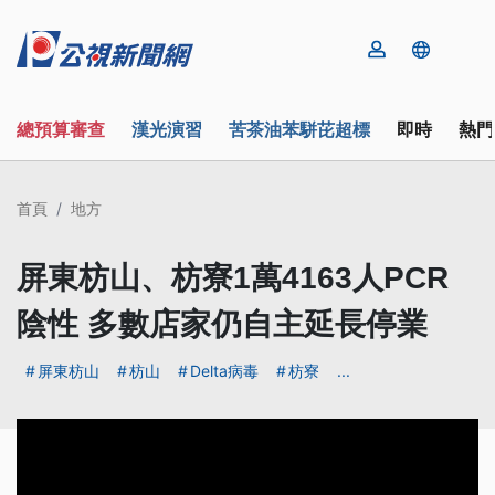
總預算審查
漢光演習
苦茶油苯駢芘超標
即時
熱門
首頁
地方
屏東枋山、枋寮1萬4163人PCR
陰性 多數店家仍自主延長停業
屏東枋山
枋山
Delta病毒
枋寮
...