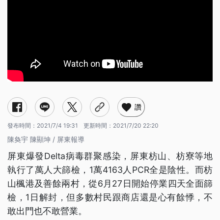
讚
發布時間：
2021/7/4 19:31
更新時間：
2021/7/20 22:20
陳奐宇 陳顯坤 / 屏東報導
屏東爆發Delta病毒群聚感染，屏東枋山、枋寮等地
執行了萬人大篩檢，1萬4163人PCR全是陰性。而枋
山楓港及善餘兩村，從6月27日開始停業四天全面篩
檢，1日解封，但多數村民跟商店還是心有餘悸，不
敢出門也不敢營業。