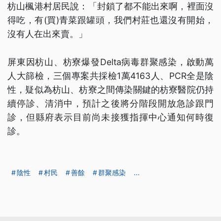
枋山楓港村居民說：「封鎖了都不能出來啊，裡面沒
得吃，有(買)青菜跟罐頭，我們村莊也還沒有開始，
沒有人在出來賣。」
屏東因枋山、枋寮爆發Delta病毒群聚感染，啟動萬
人大篩檢，三個專案共採檢1萬4163人、PCR全是陰
性，疑似為枋山、枋寮之間傳染關鍵的枋寮醫院仍持
續停診、清消中，預計之後將分階段開放急診跟門
診，但縣府表示目前尚未接獲指揮中心通知何時復
診。
陰性
村民
善餘
群聚感染
...