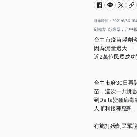
發布時間：
2021/6/30 19:
邱植培 彭煥羣 / 台中
台中市疫苗殘劑
因為流量過大，
近2萬位民眾成功
台中市府30日再
苗，這次一共開
到Delta變種
人順利接種殘劑
有施打殘劑民眾