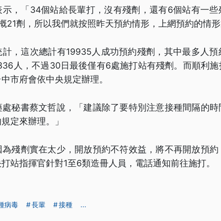
表示，「34個站給長輩打，沒有殘劑，還有6個站有一些
概21劑，所以我們就按照昨天預約情形，上網預約的情
計，這次總計有19935人成功預約殘劑，其中最多人
336人，不過30日最後僅有6處施打站有殘劑。而順利
台中市府會依中央規定辦理。
藥處秘書蔡文哲說，「建議除了要特別注意接種間隔的時
的規定來辦理。」
因為殘劑實在太少，開放預約不符效益，將不再開放預約
打站指揮官針對1至6類造冊人員，電話通知前往施打。
變種病毒
長輩
接種
...