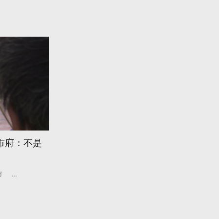
市府：不是
市
...