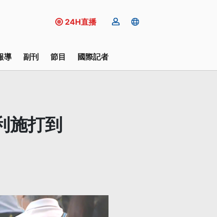
24H直播
報導
副刊
節目
國際記者
利施打到