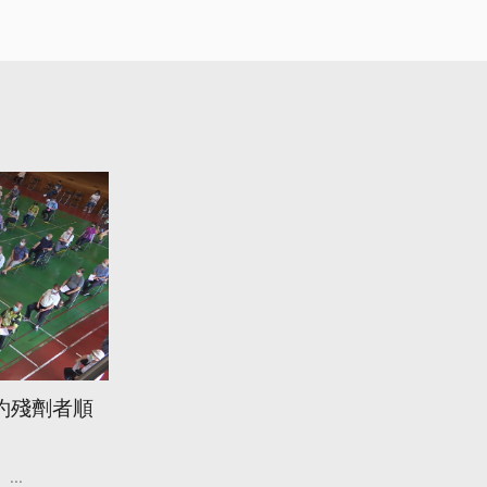
約殘劑者順
...