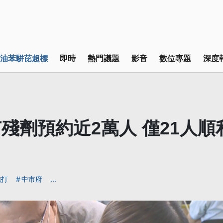
油苯駢芘超標
即時
熱門議題
影音
數位專題
深度
殘劑預約近2萬人 僅21人順
施打
中市府
...