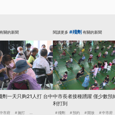
#殘劑
有關的新聞
閱讀更多
有關的新聞
殘劑一天只夠21人打 台中
中市長者接種踴躍 僅少數預
利打到
中市府
施打
...
殘劑
預約
開放
中市府