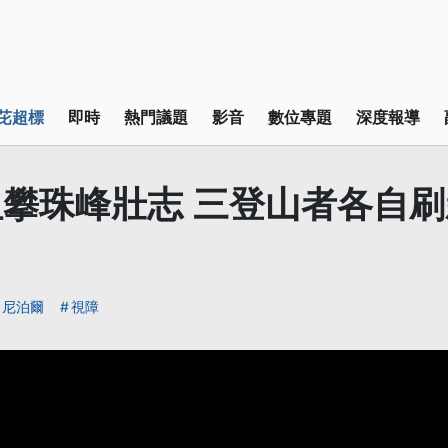
芘超標
即時
熱門議題
影音
數位專題
深度報導
攀珠峰壯志 三登山者各自
尼泊爾
視障