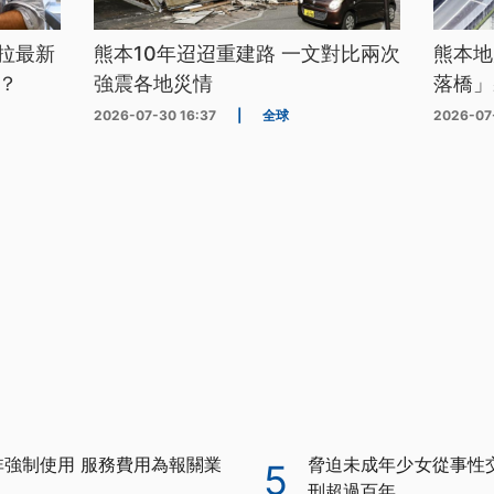
拉最新
熊本10年迢迢重建路 一文對比兩次
熊本地
？
強震各地災情
落橋」
2026-07-30 16:37
|
全球
2026-07
Y非強制使用 服務費用為報關業
脅迫未成年少女從事性交
5
刑超過百年