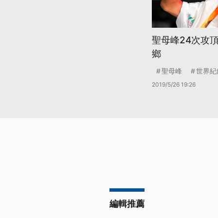
聖母峰24次攻
鄉
聖母峰
世界紀
2019/5/26 19:26
編輯推薦