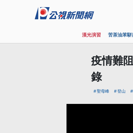
漢光演習
苦茶油苯駢
疫情難阻
錄
聖母峰
登山