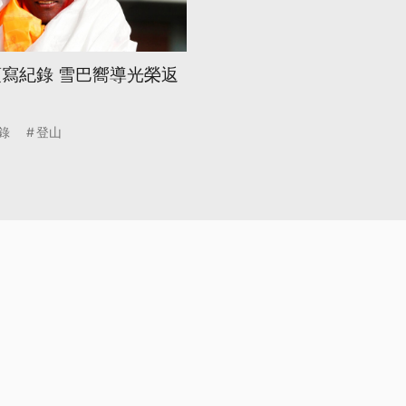
頂寫紀錄 雪巴嚮導光榮返
錄
登山