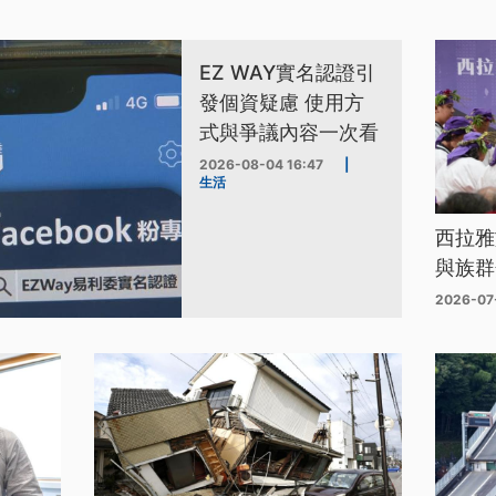
EZ WAY實名認證引
發個資疑慮 使用方
式與爭議內容一次看
2026-08-04 16:47
|
生活
西拉雅
與族群
2026-07