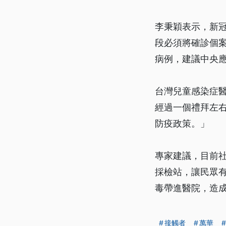
李秉穎表示，新冠
段必須將確診個
病例，建議中央
台灣兒童感染症
經過一個禮拜左
防疫政策。」
專家建議，目前
採檢站，讓民眾
毒帶進醫院，造
接觸者
萬華