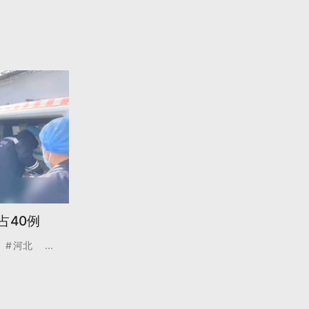
占40例
河北
...