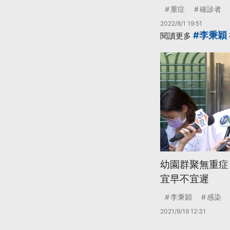
重症
確診者
2022/8/1 19:51
#李秉穎
閱讀更多
幼園群聚無重症
宜早不宜遲
李秉穎
感染
2021/9/19 12:31