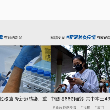
毒
#新冠肺炎疫情
有關的新聞
閱讀更多
有關的
拉梭菌 降新冠感染、重
中國增66例確診 其中本土4
新冠肺炎疫情
福建
廈門