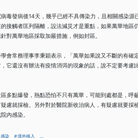
病毒發病後14天，幾乎已經不具傳染力，且相關感染源
案的接觸者匡列隔離，設法減災才是重點，如果萬華地區
應針對萬華地區採取加嚴措施，例如封區。
醫學會常務理事李秉穎表示，「萬華如果說又不斷的有確
右，它還沒有辦法有疫情消弭的現象的話，說不定要考慮
社區多點爆發，熱點恐怕不只有萬華，可能到處都是，呼
有疑慮就採檢。另外對於醫院新收治病人，有疑慮就要採
成院內感染。
感染
境外移入
...