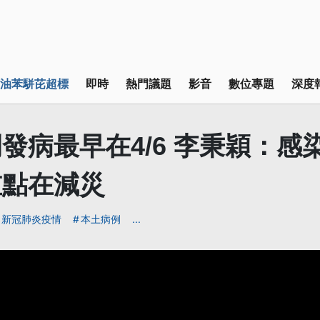
油苯駢芘超標
即時
熱門議題
影音
數位專題
深度
發病最早在4/6 李秉穎：感
重點在減災
新冠肺炎疫情
本土病例
...