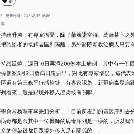
讚
56
更新時間：
2021/5/17 16:56
報導
情持續升溫，有專家擔憂，除了華航諾富特、萬華茶室之
快把確診者的接觸者匡列隔離，另外醫院新收治病人只要
持續延燒，週日16日再添206例本土病例，其中有一例最
指標個案5月2日發病日還要早，對此有專家懷疑，這代表
社區還有第三條平行感染鏈。有專家認為，新冠病毒發病
序列看來，還是跟境外移入感染較有關聯。
醫學會常務理事李秉穎分析，「目前所看到的基因序列去
的病毒都是跟其中一位機師的病毒序列是一樣的，所以我
很多的傳染鏈都是跟境外移入是有關係的。」