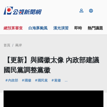
總預算審查
白海豚颱風
漢光演習
即時
熱門議題
首頁
兩岸
【更新】與國徽太像 內政部建議
國民黨調整黨徽
內政部
國徽
國民黨
黨徽
...