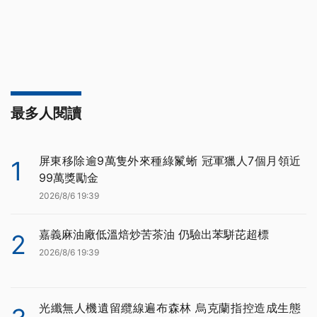
最多人閱讀
屏東移除逾9萬隻外來種綠鬣蜥 冠軍獵人7個月領近
1
99萬獎勵金
2026/8/6 19:39
嘉義麻油廠低溫焙炒苦茶油 仍驗出苯駢芘超標
2
2026/8/6 19:39
光纖無人機遺留纜線遍布森林 烏克蘭指控造成生態