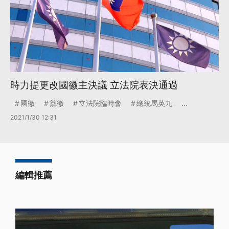
時力提更改國徽主決議 立法院表決通過
國徽
黨徽
立法院臨時會
總統馬英九
...
2021/1/30 12:31
編輯推薦