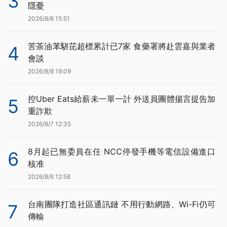
3
隱憂
2026/8/6 15:51
苦茶油苯駢芘超標累計已7家 食藥署將赴雲嘉與業者
4
會談
2026/8/8 19:09
控Uber Eats給薪未一單一計 外送員團體揚言提告加
5
重詐欺
2026/8/7 12:35
8月起已無委員在任 NCC停發手機等電信設備進口
6
核准
2026/8/6 12:58
台南團隊打造社區通訊鏈 不用行動網路、Wi-Fi仍可
7
傳輸