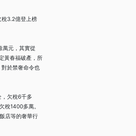
稅3.2億登上榜
餘萬元，其實從
裁定黃春福破產，所
，對於禁奢命令也
，欠稅6千多
稅1400多萬。
上飯店等的奢華行