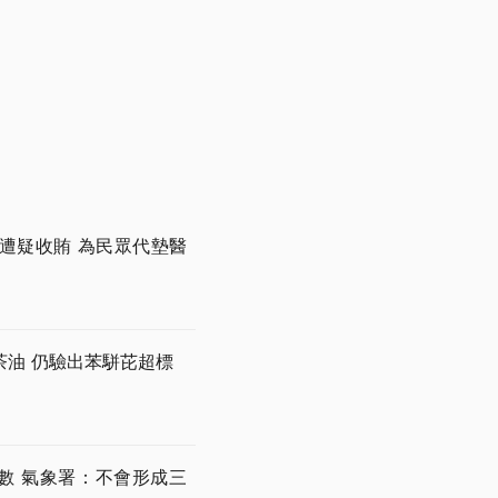
遭疑收賄 為民眾代墊醫
茶油 仍驗出苯駢芘超標
數 氣象署：不會形成三