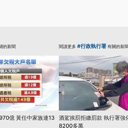
#行政執行署
關的新聞
閱讀更多
有關的新
70億 黃任中家族連13
酒駕挨罰拒繳罰款 執行署強
8200多萬