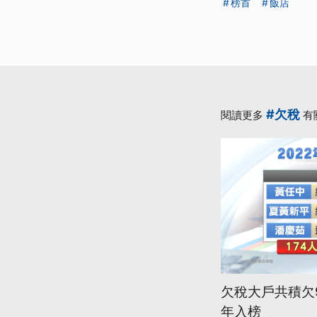
榜首
飯店
#欠稅
閱讀更多
有
欠稅大戶共積欠9
年入榜