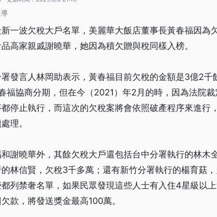
報導
新一波欠稅大戶名單，美麗華大飯店董事長黃春福因為欠
食品高家親戚謝曉華，她因為積欠贈與稅同樣入榜。
分署發言人林岡助表示，黃春福目前欠稅的金額是3億2千
黃春福協商分期，但在今（2021）年2月的時，因為法院
序都停止執行，而這次的欠稅案將會依照破產程序來進行
續處理。
福和謝曉華外，其餘欠稅大戶還包括台中分署執行的林木全
的林信賢，欠稅3千多萬；還有新竹分署執行的楊育菇，欠
些都列禁奢名單，如果民眾發現這些人士有入住4星級以
欠款，將發送獎金最高100萬。