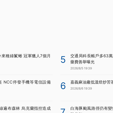
外來種綠鬣蜥 冠軍獵人7個月
交通局科長帳戶多63萬
5
藥費善舉曝光
2026/8/5 19:39
任 NCC停發手機等電信設備
嘉義麻油廠低溫焙炒苦
6
2026/8/6 19:39
線遍布森林 烏克蘭指控造成
白海豚颱風路徑仍有變
7