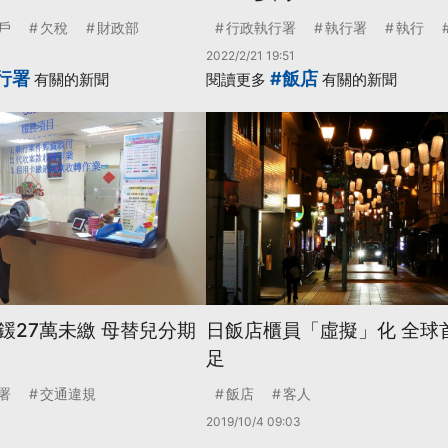
戶
欠稅
財政部
行政執行署
執行署
執行
2022/2/21 19:51
行署
#飯店
有關的新聞
閱讀更多
有關的新聞
鍰27萬未繳 母替兒分期
日飯店櫃員「虛擬」化 全球
足
署
交通違規
飯店
客人
2019/10/4 09:03