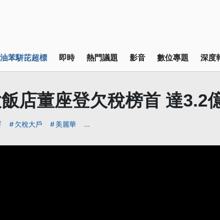
油苯駢芘超標
即時
熱門議題
影音
數位專題
深度
飯店董座登欠稅榜首 達3.2
署
欠稅大戶
美麗華
...