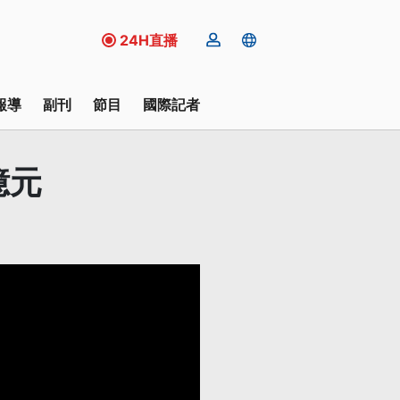
24H直播
報導
副刊
節目
國際記者
億元