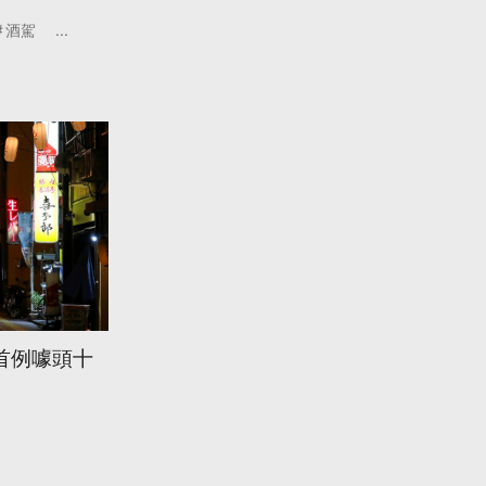
酒駕
...
首例噱頭十