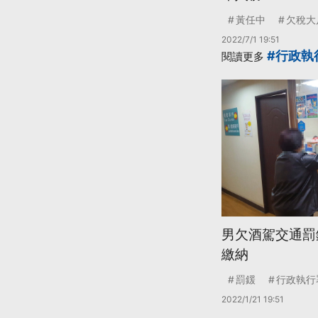
黃任中
欠稅大
2022/7/1 19:51
#行政執
閱讀更多
男欠酒駕交通罰
繳納
罰鍰
行政執行
2022/1/21 19:51