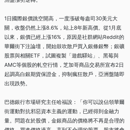
1日國際銀價跳空開高，一度漲破每盎司30美元大
關，收盤仍然上漲8.6%，站上8年新高價。從1月底
以來，銀價已經上漲16%，原因是社群網站Reddit的
華爾街下注論壇，開始鼓吹散戶買入銀條銀幣；銀礦
股票與相關ETF，試圖複製「遊戲驛站」、黑莓與
AMC等個股的軋空行情，芝加哥商品交易所宣布2日
起調高白銀期貨保證金，抑制瘋狂散戶，亞洲盤隨即
出現跌勢。
巴德銀行市場研究主任哈福說：「你可以說佔領華爾
街運動對抗邪惡資本主義的運動，已經得到金融力
量。問題在於股價，金銀商品的價格將不再是合理的
價格。買進價格過高，高到不合理的股票，股市將會