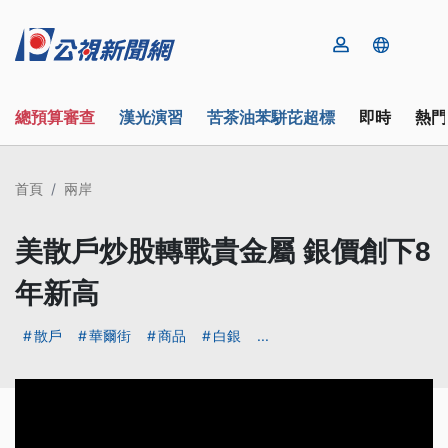
總預算審查
漢光演習
苦茶油苯駢芘超標
即時
熱門
首頁
兩岸
美散戶炒股轉戰貴金屬 銀價創下8
年新高
散戶
華爾街
商品
白銀
...