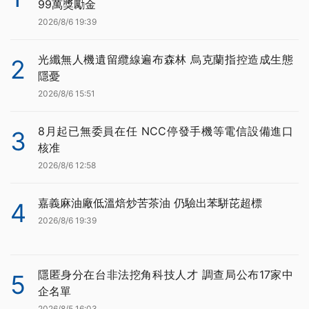
99萬獎勵金
2026/8/6 19:39
光纖無人機遺留纜線遍布森林 烏克蘭指控造成生態
2
隱憂
2026/8/6 15:51
8月起已無委員在任 NCC停發手機等電信設備進口
3
核准
2026/8/6 12:58
嘉義麻油廠低溫焙炒苦茶油 仍驗出苯駢芘超標
4
2026/8/6 19:39
隱匿身分在台非法挖角科技人才 調查局公布17家中
5
企名單
2026/8/5 16:03