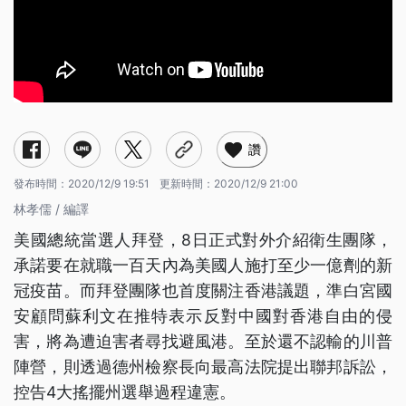
讚
發布時間：
2020/12/9 19:51
更新時間：
2020/12/9 21:00
林孝儒 / 編譯
美國總統當選人拜登，8日正式對外介紹衛生團隊，
承諾要在就職一百天內為美國人施打至少一億劑的新
冠疫苗。而拜登團隊也首度關注香港議題，準白宮國
安顧問蘇利文在推特表示反對中國對香港自由的侵
害，將為遭迫害者尋找避風港。至於還不認輸的川普
陣營，則透過德州檢察長向最高法院提出聯邦訴訟，
控告4大搖擺州選舉過程違憲。