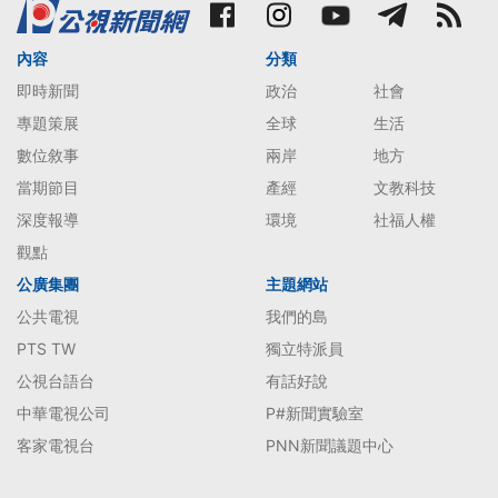
內容
分類
即時新聞
政治
社會
專題策展
全球
生活
數位敘事
兩岸
地方
當期節目
產經
文教科技
深度報導
環境
社福人權
觀點
公廣集團
主題網站
公共電視
我們的島
PTS TW
獨立特派員
公視台語台
有話好說
中華電視公司
P#新聞實驗室
客家電視台
PNN新聞議題中心