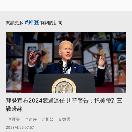
#拜登
閱讀更多
有關的新聞
拜登宣布2024競選連任 川普警告：把美帶到三
戰邊緣
拜登
連任
川普
競選
2023/4/26 07:57