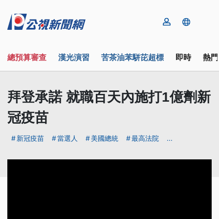
總預算審查
漢光演習
苦茶油苯駢芘超標
即時
熱門
拜登承諾 就職百天內施打1億劑新
冠疫苗
新冠疫苗
當選人
美國總統
最高法院
...