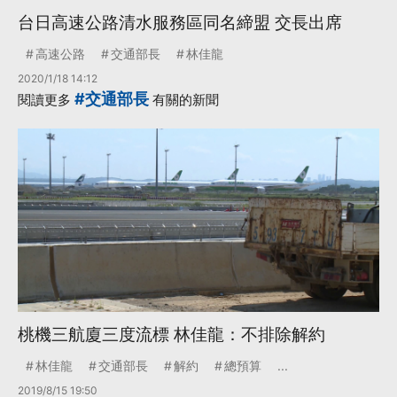
台日高速公路清水服務區同名締盟 交長出席
高速公路
交通部長
林佳龍
2020/1/18 14:12
#交通部長
閱讀更多
有關的新聞
桃機三航廈三度流標 林佳龍：不排除解約
林佳龍
交通部長
解約
總預算
...
2019/8/15 19:50