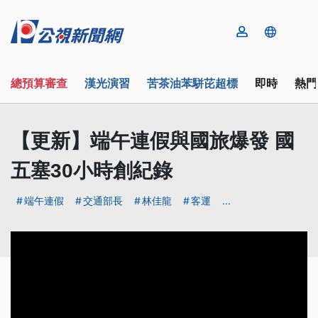
總預算審查
漢光演習
苦茶油苯駢芘超標
即時
熱門
【更新】端午連假與國旅爆發 國
五塞30小時創紀錄
端午連假
交通部長
林佳龍
客運
...