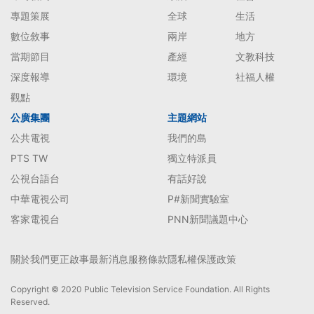
專題策展
全球
生活
數位敘事
兩岸
地方
當期節目
產經
文教科技
深度報導
環境
社福人權
觀點
公廣集團
主題網站
公共電視
我們的島
PTS TW
獨立特派員
公視台語台
有話好說
中華電視公司
P#新聞實驗室
客家電視台
PNN新聞議題中心
關於我們
更正啟事
最新消息
服務條款
隱私權保護政策
Copyright © 2020 Public Television Service Foundation. All Rights
Reserved.