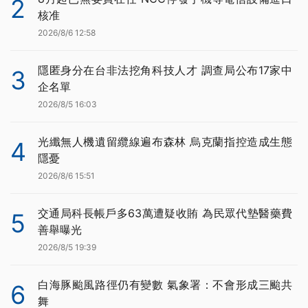
2
核准
2026/8/6 12:58
隱匿身分在台非法挖角科技人才 調查局公布17家中
3
企名單
2026/8/5 16:03
光纖無人機遺留纜線遍布森林 烏克蘭指控造成生態
4
隱憂
2026/8/6 15:51
交通局科長帳戶多63萬遭疑收賄 為民眾代墊醫藥費
5
善舉曝光
2026/8/5 19:39
白海豚颱風路徑仍有變數 氣象署：不會形成三颱共
6
舞