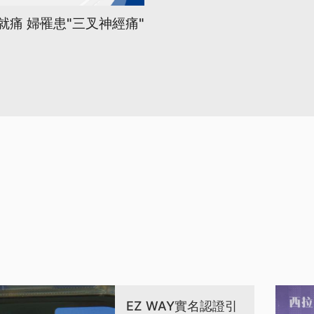
就痛 婦罹患"三叉神經痛"
EZ WAY實名認證引