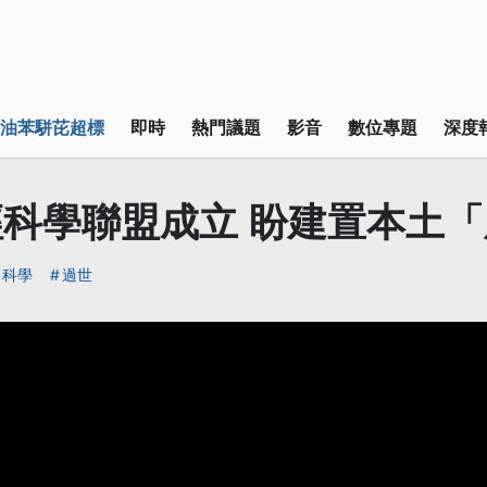
油苯駢芘超標
即時
熱門議題
影音
數位專題
深度
科學聯盟成立 盼建置本土
科學
過世