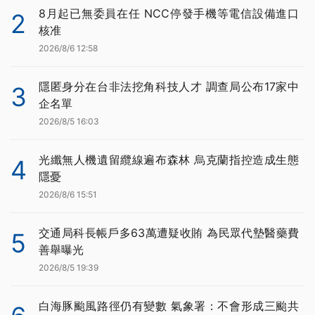
8月起已無委員在任 NCC停發手機等電信設備進口
2
核准
2026/8/6 12:58
隱匿身分在台非法挖角科技人才 調查局公布17家中
3
企名單
2026/8/5 16:03
光纖無人機遺留纜線遍布森林 烏克蘭指控造成生態
4
隱憂
2026/8/6 15:51
交通局科長帳戶多63萬遭疑收賄 為民眾代墊醫藥費
5
善舉曝光
2026/8/5 19:39
白海豚颱風路徑仍有變數 氣象署：不會形成三颱共