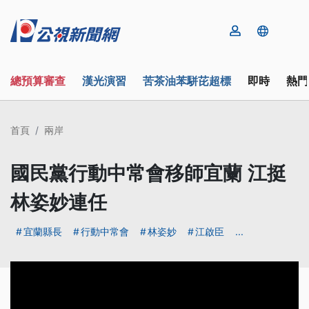
總預算審查
漢光演習
苦茶油苯駢芘超標
即時
熱門
首頁
兩岸
國民黨行動中常會移師宜蘭 江挺
林姿妙連任
宜蘭縣長
行動中常會
林姿妙
江啟臣
...