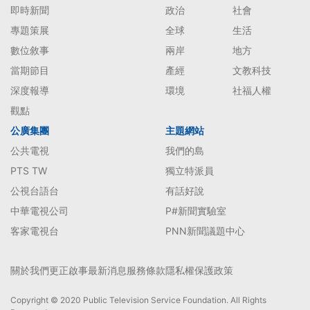
即時新聞
政治
社會
專題策展
全球
生活
數位敘事
兩岸
地方
當期節目
產經
文教科技
深度報導
環境
社福人權
觀點
公廣集團
主題網站
公共電視
我們的島
PTS TW
獨立特派員
公視台語台
有話好說
中華電視公司
P#新聞實驗室
客家電視台
PNN新聞議題中心
關於我們
更正啟事
最新消息
服務條款
隱私權保護政策
Copyright © 2020 Public Television Service Foundation. All Rights