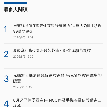
最多人閱讀
屏東移除逾9萬隻外來種綠鬣蜥 冠軍獵人7個月領近
1
99萬獎勵金
2026/8/6 19:39
嘉義麻油廠低溫焙炒苦茶油 仍驗出苯駢芘超標
2
2026/8/6 19:39
光纖無人機遺留纜線遍布森林 烏克蘭指控造成生態
3
隱憂
2026/8/6 15:51
8月起已無委員在任 NCC停發手機等電信設備進口
4
核准