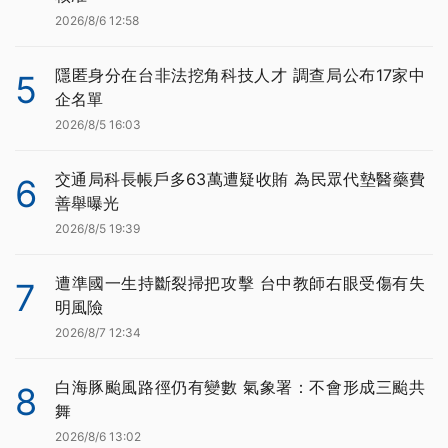
2026/8/6 12:58
隱匿身分在台非法挖角科技人才 調查局公布17家中
5
企名單
2026/8/5 16:03
交通局科長帳戶多63萬遭疑收賄 為民眾代墊醫藥費
6
善舉曝光
2026/8/5 19:39
遭準國一生持斷裂掃把攻擊 台中教師右眼受傷有失
7
明風險
2026/8/7 12:34
白海豚颱風路徑仍有變數 氣象署：不會形成三颱共
8
舞
2026/8/6 13:02