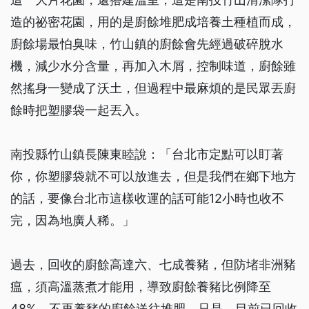
造的祕密花園，用的是廚餘堆肥成培養土種植而成，
廚餘場最怕臭味，竹山鎮的廚餘會先經過破碎脫水
機，減少水分含量，再加入木屑，控制味道，廚餘雖
然搖身一變成了沃土，但過程中最麻煩的是民眾丟廚
餘時把塑膠袋一起丟入。
南投縣竹山鎮長陳東睦說：「台北市定點可以盯著
你，你塑膠袋就不可以放進去，但是我們在鄉下地方
的話，要像台北市這樣收運的話可能12小時也收不
完，因為地廣人稀。」
過去，回收的廚餘高達六、七成養豬，但防堵非洲豬
瘟，須高溫蒸煮才能用，導致廚餘養豬比例降至
48%，不再養豬的廚餘送往堆肥。只是，目前已回收