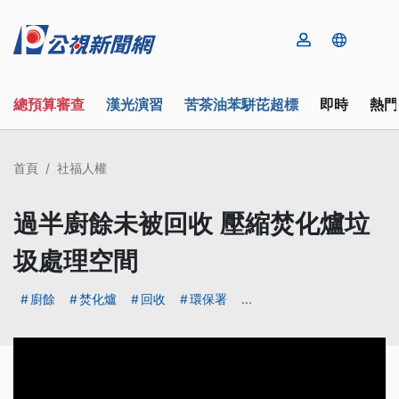
總預算審查
漢光演習
苦茶油苯駢芘超標
即時
熱門
首頁
社福人權
過半廚餘未被回收 壓縮焚化爐垃
圾處理空間
廚餘
焚化爐
回收
環保署
...