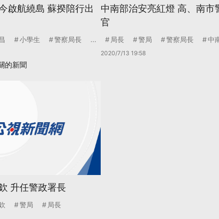
今啟航繞島 蘇揆陪行出
中南部治安亮紅燈 高、南市
官
昌
小學生
警察局長
...
局長
警局
警察局長
中
2020/7/13 19:58
關的新聞
欽 升任警政署長
欽
警局
局長