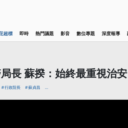
芘超標
即時
熱門議題
影音
數位專題
深度報導
局長 蘇揆：始終最重視治安
行政院長
蘇貞昌
...