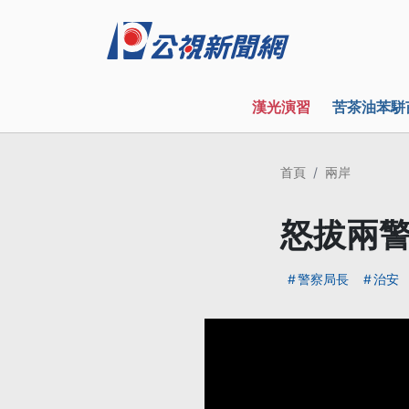
漢光演習
苦茶油苯駢
首頁
兩岸
怒拔兩警
警察局長
治安