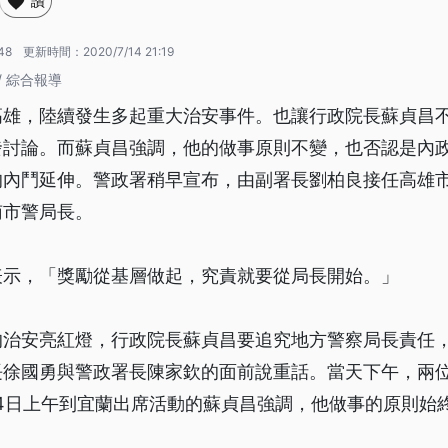
讚
48
更新時間：
2020/7/14 21:19
/ 綜合報導
高雄，陸續發生多起重大治安事件。也讓行政院長蘇貞昌
發討論。而蘇貞昌強調，他的做事原則不變，也否認是內
的內鬥延伸。警政署稍早宣布，由副署長劉柏良接任高雄
南市警局長。
表示，「獎勵從基層做起，究責就要從局長開始。」
治安亮紅燈，行政院長蘇貞昌要追究地方警察局長責任，
長徐國勇與警政署長陳家欽的面前說重話。當天下午，兩
4日上午到宜蘭出席活動的蘇貞昌強調，他做事的原則始