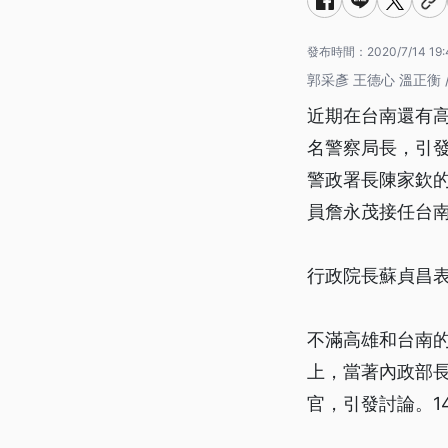
發布時間：
2020/7/14 19:
郭采彥 王德心 溫正衡 
近期在台南還有
名警察局長，引
警政署長陳家欽
員詹永茂接任台
行政院長蘇貞昌
不滿高雄和台南的
上，當著內政部
官，引發討論。1