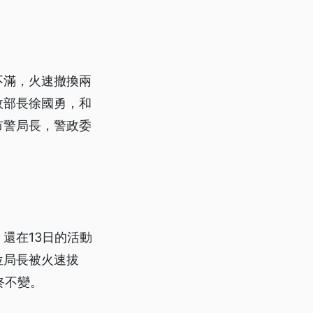
不滿，火速撤換兩
政部長徐國勇，和
市警局長，警政委
還在13日的活動
位局長被火速拔
終不變。