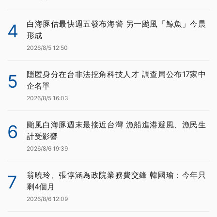
白海豚估最快週五發布海警 另一颱風「鯨魚」今晨
4
形成
2026/8/5 12:50
隱匿身分在台非法挖角科技人才 調查局公布17家中
5
企名單
2026/8/5 16:03
颱風白海豚週末最接近台灣 漁船進港避風、漁民生
6
計受影響
2026/8/6 19:39
翁曉玲、張惇涵為政院業務費交鋒 韓國瑜：今年只
7
剩4個月
2026/8/6 12:09