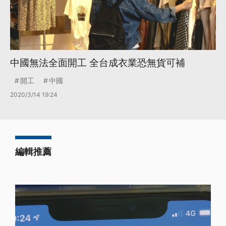
中國無法全面開工 全台成衣業恐無貨可補
開工
中國
2020/3/14 19:24
編輯推薦