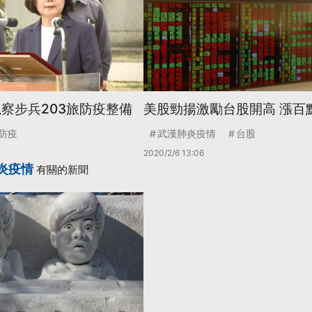
視察步兵203旅防疫整備
美股勁揚激勵台股開高 漲百
防疫
武漢肺炎疫情
台股
2020/2/6 13:06
炎疫情
有關的新聞