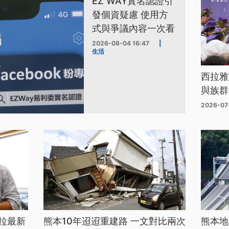
EZ WAY實名認證引
發個資疑慮 使用方
式與爭議內容一次看
2026-08-04 16:47
|
生活
西拉雅
與族群
2026-07
拉最新
熊本10年迢迢重建路 一文對比兩次
熊本地