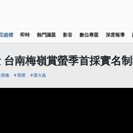
芘超標
即時
熱門議題
影音
數位專題
深度報導
 台南梅嶺賞螢季首採實名制
疫措施
賞螢
螢火蟲