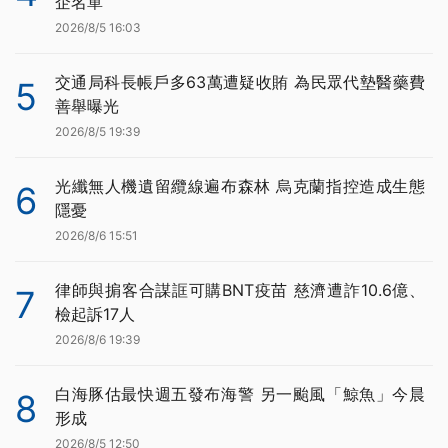
企名單
2026/8/5 16:03
交通局科長帳戶多63萬遭疑收賄 為民眾代墊醫藥費
5
善舉曝光
2026/8/5 19:39
光纖無人機遺留纜線遍布森林 烏克蘭指控造成生態
6
隱憂
2026/8/6 15:51
律師與掮客合謀誆可購BNT疫苗 慈濟遭詐10.6億、
7
檢起訴17人
2026/8/6 19:39
白海豚估最快週五發布海警 另一颱風「鯨魚」今晨
8
形成
2026/8/5 12:50