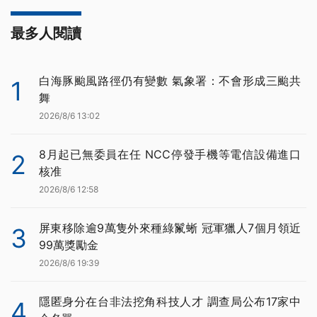
最多人閱讀
白海豚颱風路徑仍有變數 氣象署：不會形成三颱共
1
舞
2026/8/6 13:02
8月起已無委員在任 NCC停發手機等電信設備進口
2
核准
2026/8/6 12:58
屏東移除逾9萬隻外來種綠鬣蜥 冠軍獵人7個月領近
3
99萬獎勵金
2026/8/6 19:39
隱匿身分在台非法挖角科技人才 調查局公布17家中
4