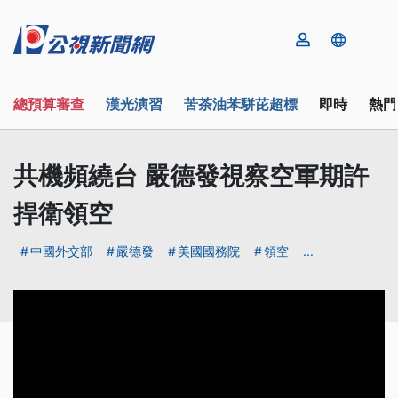
總預算審查
漢光演習
苦茶油苯駢芘超標
即時
熱門
共機頻繞台 嚴德發視察空軍期許
捍衛領空
中國外交部
嚴德發
美國國務院
領空
...