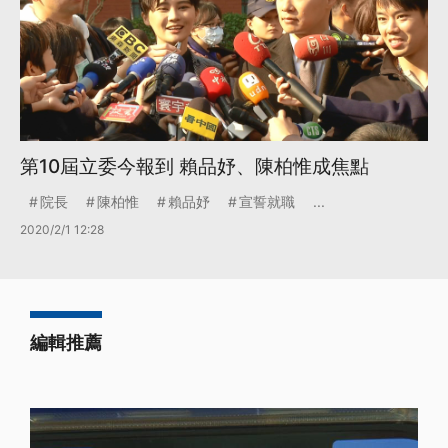
第10屆立委今報到 賴品妤、陳柏惟成焦點
院長
陳柏惟
賴品妤
宣誓就職
...
2020/2/1 12:28
編輯推薦