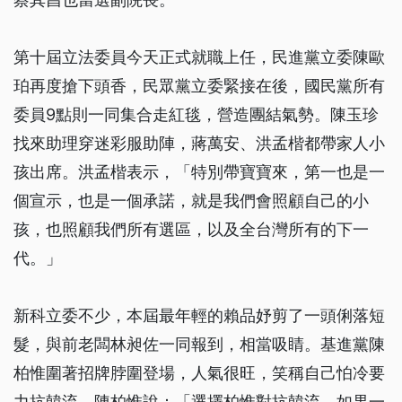
第十屆立法委員今天正式就職上任，民進黨立委陳歐
珀再度搶下頭香，民眾黨立委緊接在後，國民黨所有
委員9點則一同集合走紅毯，營造團結氣勢。陳玉珍
找來助理穿迷彩服助陣，蔣萬安、洪孟楷都帶家人小
孩出席。洪孟楷表示，「特別帶寶寶來，第一也是一
個宣示，也是一個承諾，就是我們會照顧自己的小
孩，也照顧我們所有選區，以及全台灣所有的下一
代。」
新科立委不少，本屆最年輕的賴品妤剪了一頭俐落短
髮，與前老闆林昶佐一同報到，相當吸睛。基進黨陳
柏惟圍著招牌脖圍登場，人氣很旺，笑稱自己怕冷要
力抗韓流。陳柏惟說：「選擇柏惟對抗韓流，如果一