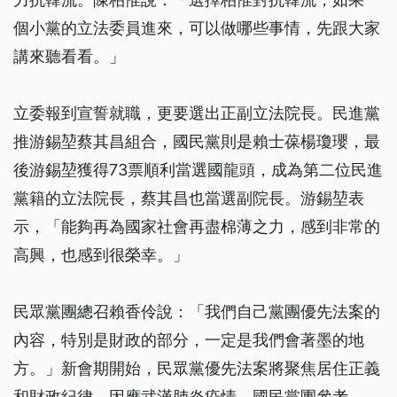
個小黨的立法委員進來，可以做哪些事情，先跟大家
講來聽看看。」
立委報到宣誓就職，更要選出正副立法院長。民進黨
推游錫堃蔡其昌組合，國民黨則是賴士葆楊瓊瓔，最
後游錫堃獲得73票順利當選國龍頭，成為第二位民進
黨籍的立法院長，蔡其昌也當選副院長。游錫堃表
示，「能夠再為國家社會再盡棉薄之力，感到非常的
高興，也感到很榮幸。」
民眾黨團總召賴香伶說：「我們自己黨團優先法案的
內容，特別是財政的部分，一定是我們會著墨的地
方。」新會期開始，民眾黨優先法案將聚焦居住正義
和財政紀律。因應武漢肺炎疫情，國民黨團參考