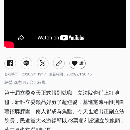
讚
發布時間：
2020/2/1 19:17
更新時間：
2020/2/1 20:45
韓瑩 沈志明 / 台北報導
第十屆立委今天正式報到就職。立法院也鋪上紅地
毯，新科立委賴品妤剪了超短髮，基進黨陳柏惟則圍
著招牌脖圍，兩人都成為焦點。今天也選出正副立法
院長，民進黨大老游錫堃以73票順利當選立院龍頭，
蔡其昌也當選副院長。