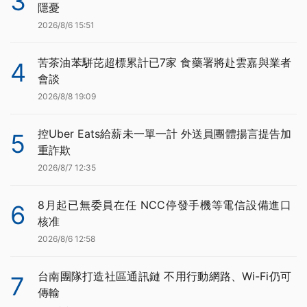
3
隱憂
2026/8/6 15:51
苦茶油苯駢芘超標累計已7家 食藥署將赴雲嘉與業者
4
會談
2026/8/8 19:09
控Uber Eats給薪未一單一計 外送員團體揚言提告加
5
重詐欺
2026/8/7 12:35
8月起已無委員在任 NCC停發手機等電信設備進口
6
核准
2026/8/6 12:58
台南團隊打造社區通訊鏈 不用行動網路、Wi-Fi仍可
7
傳輸