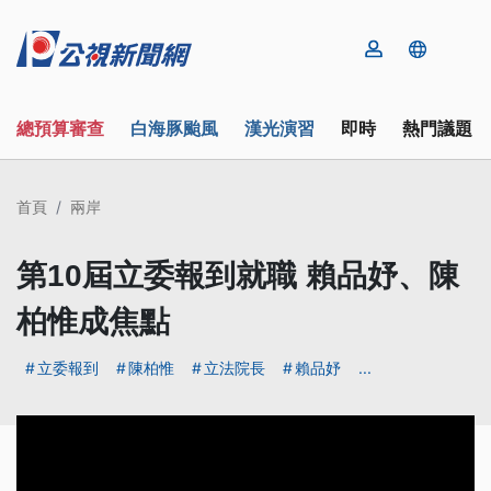
總預算審查
白海豚颱風
漢光演習
即時
熱門議題
首頁
兩岸
第10屆立委報到就職 賴品妤、陳
柏惟成焦點
立委報到
陳柏惟
立法院長
賴品妤
...