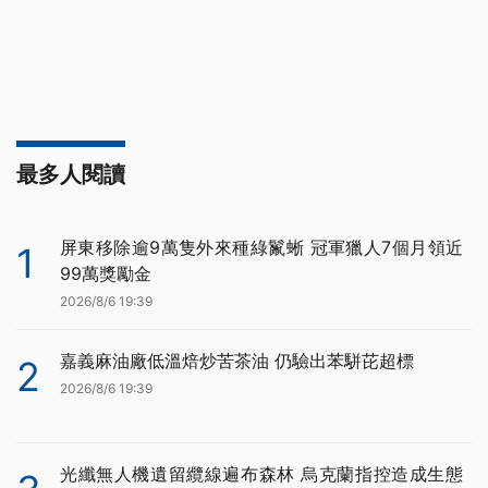
最多人閱讀
屏東移除逾9萬隻外來種綠鬣蜥 冠軍獵人7個月領近
1
99萬獎勵金
2026/8/6 19:39
嘉義麻油廠低溫焙炒苦茶油 仍驗出苯駢芘超標
2
2026/8/6 19:39
光纖無人機遺留纜線遍布森林 烏克蘭指控造成生態