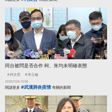
同台被問是否合作 柯、朱均未明確表態
柯文哲
朱立倫
2020/12/4 12:56
#武漢肺炎疫情
閱讀更多
有關的新聞