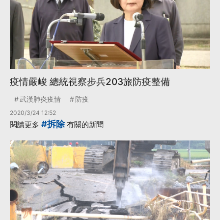
疫情嚴峻 總統視察步兵203旅防疫整備
武漢肺炎疫情
防疫
2020/3/24 12:52
#拆除
閱讀更多
有關的新聞