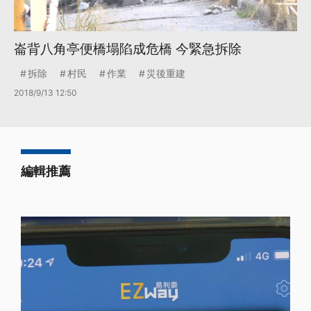
崙背八角亭便橋塌陷成危橋 今緊急拆除
拆除
村民
作業
災後重建
2018/9/13 12:50
編輯推薦