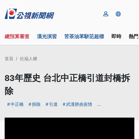
總預算審查
漢光演習
苦茶油苯駢芘超標
即時
熱門
首頁
社福人權
83年歷史 台北中正橋引道封橋拆
除
中正橋
拆除
引道
武漢肺炎疫情
...