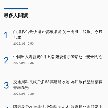
最多人閱讀
白海豚估最快週五發布海警 另一颱風「鯨魚」今晨
1
形成
2026/8/5 12:50
中國出入境新規9月上路 陸委會示警增赴中安全風險
2
2026/8/5 12:35
交通局科長帳戶多63萬遭疑收賄 為民眾代墊醫藥費
3
善舉曝光
2026/8/5 19:39
隱匿身分在台非法挖角科技人才 調查局公布17家中