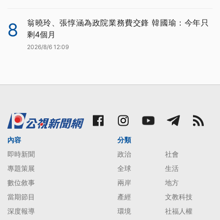
翁曉玲、張惇涵為政院業務費交鋒 韓國瑜：今年只
8
剩4個月
2026/8/6 12:09
內容
分類
即時新聞
政治
社會
專題策展
全球
生活
數位敘事
兩岸
地方
當期節目
產經
文教科技
深度報導
環境
社福人權