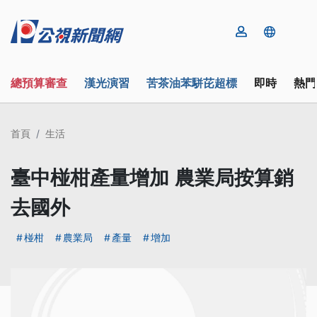
總預算審查
漢光演習
苦茶油苯駢芘超標
即時
熱門
首頁
生活
臺中椪柑產量增加 農業局按算銷
去國外
椪柑
農業局
產量
增加