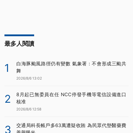
最多人閱讀
白海豚颱風路徑仍有變數 氣象署：不會形成三颱共
1
舞
2026/8/6 13:02
8月起已無委員在任 NCC停發手機等電信設備進口
2
核准
2026/8/6 12:58
交通局科長帳戶多63萬遭疑收賄 為民眾代墊醫藥費
3
善舉曝光