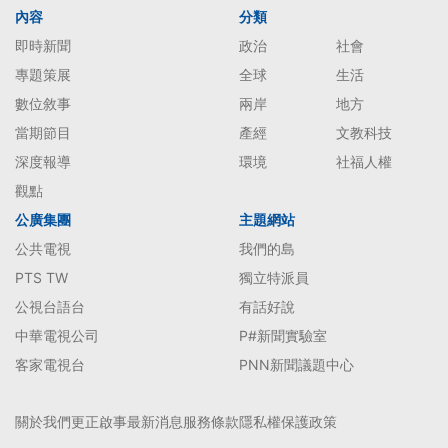
內容
分類
即時新聞
政治
社會
專題策展
全球
生活
數位敘事
兩岸
地方
當期節目
產經
文教科技
深度報導
環境
社福人權
觀點
公廣集團
主題網站
公共電視
我們的島
PTS TW
獨立特派員
公視台語台
有話好說
中華電視公司
P#新聞實驗室
客家電視台
PNN新聞議題中心
關於我們
更正啟事
最新消息
服務條款
隱私權保護政策