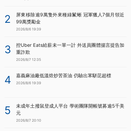
屏東移除逾9萬隻外來種綠鬣蜥 冠軍獵人7個月領近
2
99萬獎勵金
2026/8/6 19:39
控Uber Eats給薪未一單一計 外送員團體揚言提告加
3
重詐欺
2026/8/7 12:35
嘉義麻油廠低溫焙炒苦茶油 仍驗出苯駢芘超標
4
2026/8/6 19:39
未成年土撥鼠登成人平台 學術團隊開帳號募逾5千美
5
元
2026/8/7 20:10