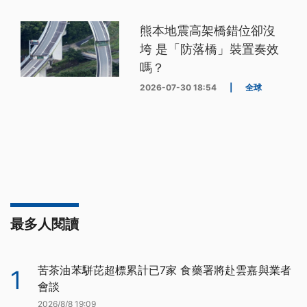
熊本地震高架橋錯位卻沒
垮 是「防落橋」裝置奏效
嗎？
2026-07-30 18:54
|
全球
最多人閱讀
苦茶油苯駢芘超標累計已7家 食藥署將赴雲嘉與業者
1
會談
2026/8/8 19:09