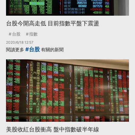
台股今開高走低 目前指數平盤下震盪
台股
指數
2020/6/18 12:57
#台股
閱讀更多
有關的新聞
美股收紅台股衝高 盤中指數破半年線