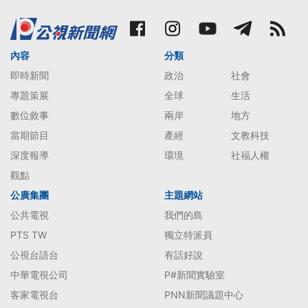
內容
分類
即時新聞
政治
社會
專題策展
全球
生活
數位敘事
兩岸
地方
當期節目
產經
文教科技
深度報導
環境
社福人權
觀點
公廣集團
主題網站
公共電視
我們的島
PTS TW
獨立特派員
公視台語台
有話好說
中華電視公司
P#新聞實驗室
客家電視台
PNN新聞議題中心