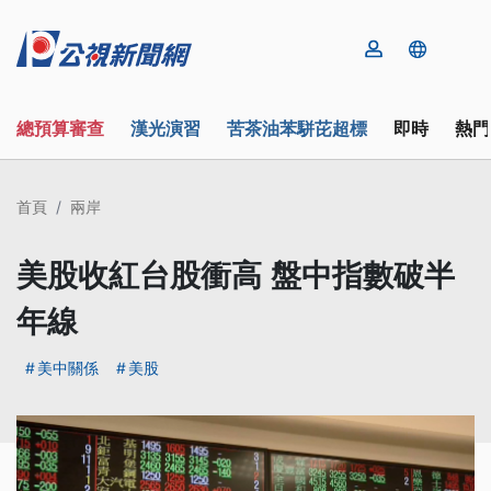
總預算審查
漢光演習
苦茶油苯駢芘超標
即時
熱門
首頁
兩岸
美股收紅台股衝高 盤中指數破半
年線
美中關係
美股