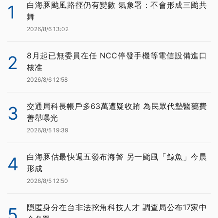
白海豚颱風路徑仍有變數 氣象署：不會形成三颱共
1
舞
2026/8/6 13:02
8月起已無委員在任 NCC停發手機等電信設備進口
2
核准
2026/8/6 12:58
交通局科長帳戶多63萬遭疑收賄 為民眾代墊醫藥費
3
善舉曝光
2026/8/5 19:39
白海豚估最快週五發布海警 另一颱風「鯨魚」今晨
4
形成
2026/8/5 12:50
隱匿身分在台非法挖角科技人才 調查局公布17家中
5