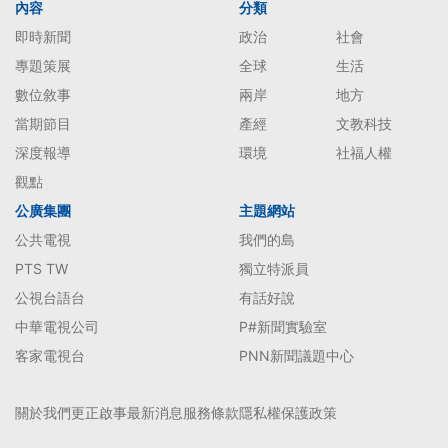
內容
分類
即時新聞
政治
社會
專題策展
全球
生活
數位敘事
兩岸
地方
當期節目
產經
文教科技
深度報導
環境
社福人權
觀點
公廣集團
主題網站
公共電視
我們的島
PTS TW
獨立特派員
公視台語台
有話好說
中華電視公司
P#新聞實驗室
客家電視台
PNN新聞議題中心
關於我們
更正啟事
最新消息
服務條款
隱私權保護政策