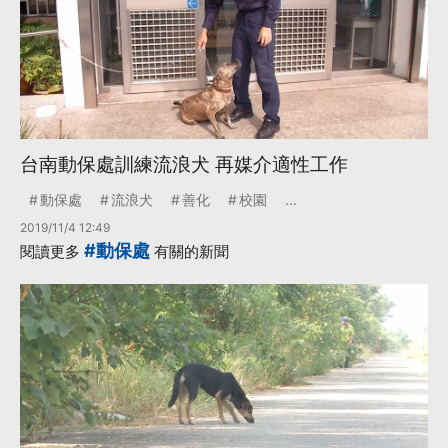
台南動保處訓練流浪犬 再媒介適性工作
動保處
流浪犬
善化
校園
...
2019/11/4 12:49
#動保處
閱讀更多
有關的新聞