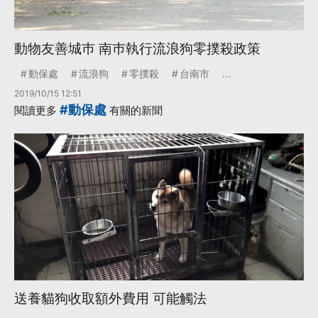
動物友善城巿 南巿執行流浪狗零撲殺政策
動保處
流浪狗
零撲殺
台南市
...
2019/10/15 12:51
#動保處
閱讀更多
有關的新聞
送養貓狗收取額外費用 可能觸法