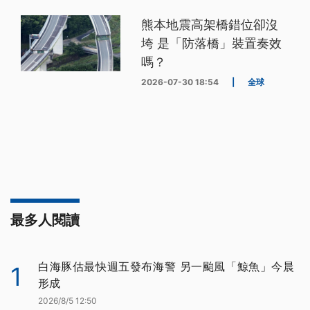
熊本地震高架橋錯位卻沒
垮 是「防落橋」裝置奏效
嗎？
2026-07-30 18:54
|
全球
最多人閱讀
白海豚估最快週五發布海警 另一颱風「鯨魚」今晨
1
形成
2026/8/5 12:50