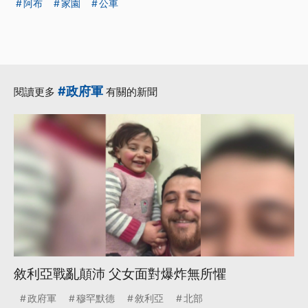
阿布
家園
公車
#政府軍
閱讀更多
有關的新聞
敘利亞戰亂顛沛 父女面對爆炸無所懼
政府軍
穆罕默德
敘利亞
北部