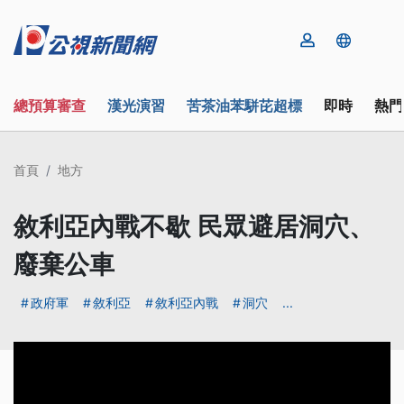
總預算審查
漢光演習
苦茶油苯駢芘超標
即時
熱門
首頁
地方
敘利亞內戰不歇 民眾避居洞穴、
廢棄公車
政府軍
敘利亞
敘利亞內戰
洞穴
...