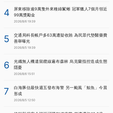
屏東移除逾9萬隻外來種綠鬣蜥 冠軍獵人7個月領近
4
99萬獎勵金
2026/8/6 19:39
交通局科長帳戶多63萬遭疑收賄 為民眾代墊醫藥費
5
善舉曝光
2026/8/5 19:39
光纖無人機遺留纜線遍布森林 烏克蘭指控造成生態
6
隱憂
2026/8/6 15:51
白海豚估最快週五發布海警 另一颱風「鯨魚」今晨
7
形成
2026/8/5 12:50