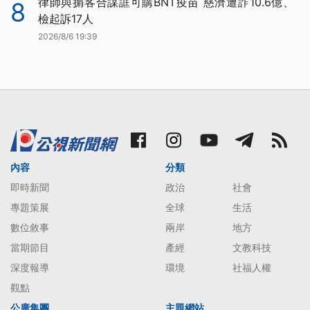
律師與掮客合謀誆可購BNT疫苗 慈濟遭詐10.6億、
8
檢起訴17人
2026/8/6 19:39
內容
分類
即時新聞
政治
社會
專題策展
全球
生活
數位敘事
兩岸
地方
當期節目
產經
文教科技
深度報導
環境
社福人權
觀點
公廣集團
主題網站