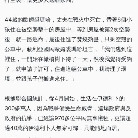
44歲的歐姆裘瑪哈，丈夫在戰火中死亡，帶著6個小
孩住在被空襲擊中的房屋中，等到房屋被第2次空襲
後，就一路逃命，最後住進了焚燒殆盡，只剩空殼的
公車中。敘利亞國民歐姆裘瑪哈坦言，「我們逃到這
裡住，一開始在橄欖樹下待了三天，然後我覺得受夠
了，就申請了許可，住進這輛公車中，我清理了環
境，並跟孩子們搬進來住。」
根據聯合國統計，從4月開始，生活在伊德利卜的
300多萬人，因為戰爭備受生命威脅，這場政府與反
政府的抗爭，已經讓970多位平民無辜犧牲，更讓超
過40萬的伊德利卜人無家可歸，只能隨地而居。