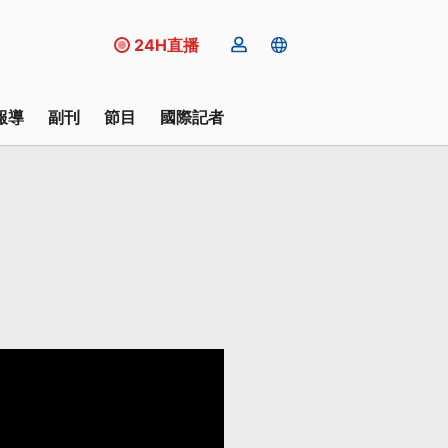
24H直播
報導
副刊
節目
國際記者