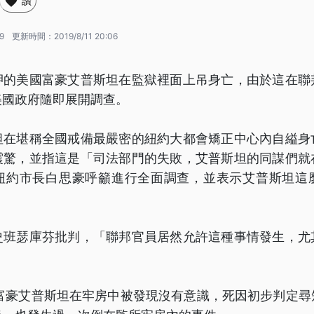
讚
19
更新時間：
2019/8/11 20:06
押的美國富豪艾普斯坦在監獄裡面上吊身亡，由於這在聯
美國政府隨即展開調查。
坦在堪稱全國戒備最嚴密的紐約大都會矯正中心內自縊身
震驚，並指這是「司法部門的失敗，艾普斯坦的同謀們就
紐約市長白思豪呼籲進行全面調查，並表示艾普斯坦這
史班瑟庫芬批判，「聯邦官員居然允許這種事情發生，尤
國富豪艾普斯坦在牢房中被發現沒有意識，死因初步判定尋