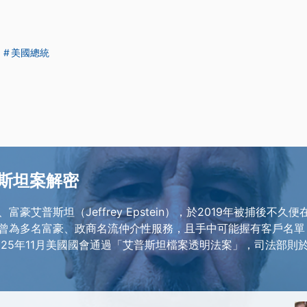
美國總統
斯坦案解密
富豪艾普斯坦（Jeffrey Epstein），於2019年被捕後不久
曾為多名富豪、政商名流仲介性服務，且手中可能握有客戶名單
25年11月美國國會通過「艾普斯坦檔案透明法案」，司法部則於