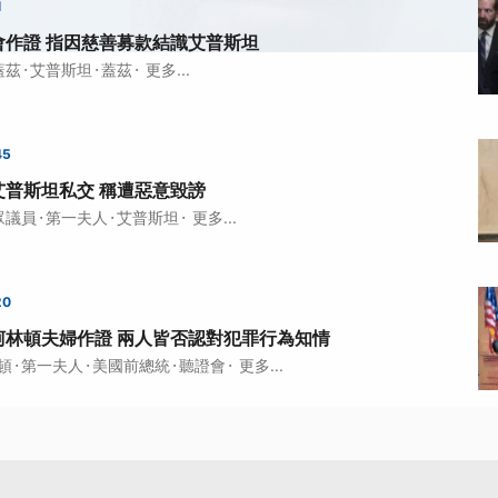
1
會作證 指因慈善募款結識艾普斯坦
·
·
·
蓋茲
艾普斯坦
蓋茲
更多...
45
艾普斯坦私交 稱遭惡意毀謗
·
·
·
眾議員
第一夫人
艾普斯坦
更多...
20
柯林頓夫婦作證 兩人皆否認對犯罪行為知情
·
·
·
·
頓
第一夫人
美國前總統
聽證會
更多...