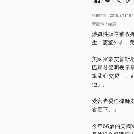
發布時間：
2019/8/11 19:
黃韻玲 / 編譯
涉嫌性販運被收
生，震驚外界，
美國富豪艾普斯
巴爾發聲明表示
筆甜心交易」。
他」。
受害者委任律師
看管下。」
今年66歲的美