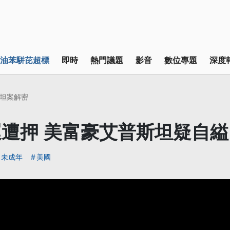
油苯駢芘超標
即時
熱門議題
影音
數位專題
深度
坦案解密
遭押 美富豪艾普斯坦疑自縊
未成年
美國