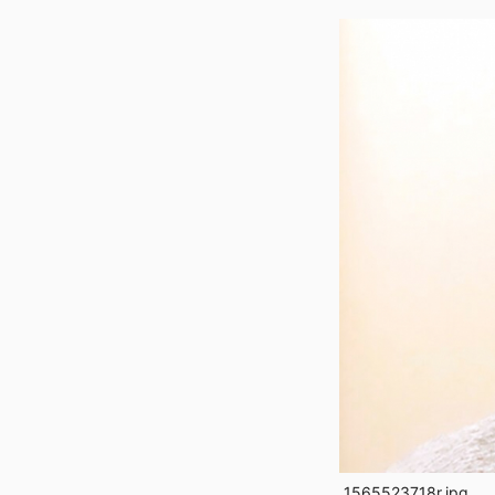
1565523718r.jpg