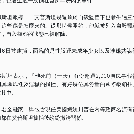
後，也發生過一次倒在監所牢房內的事件。
穆斯坦報導，「艾普斯坦幾週前於自殺監管下也發生過意
查這些傷是怎麼來的。從那時候開始，他就被列入自殺觀
前，自殺觀察的狀態已被解除。」
月6日被逮捕，面臨的是性販運未成年少女以及涉嫌共謀
斯坦表示，「他死前（一天）有份超過2,000頁民事
坦具爆炸性及淫穢的指控。有好幾位具份量的國際級領袖
在其中。」
知名金融家，與包含現任美國總統川普在內等政商名流有
物都在艾普斯坦被捕後紛紛撇清關係。