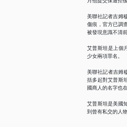
月他提交保遭拒
美聯社記者吉姆
傷痕，官方已調
被發現意識不清
艾普斯坦是上個
少女兩項罪名。
美聯社記者吉姆穆
括多起對艾普斯
國商人的名字也
艾普斯坦是美國
到曾有私交的人