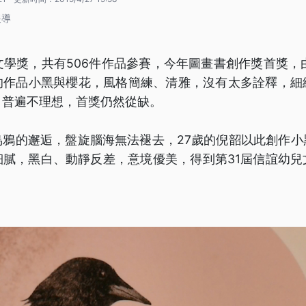
報導
文學獎，共有506件作品參賽，今年圖畫書創作獎首獎，
的作品小黑與櫻花，風格簡練、清雅，沒有太多詮釋，細
，普遍不理想，首獎仍然從缺。
烏鴉的邂逅，盤旋腦海無法褪去，27歲的倪韶以此創作小
細膩，黑白、動靜反差，意境優美，得到第31屆信誼幼兒