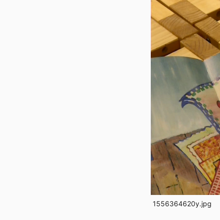
1556364620y.jpg