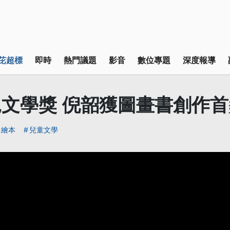
芘超標
即時
熱門議題
影音
數位專題
深度報導
文學獎 倪韶獲圖畫書創作首
繪本
兒童文學