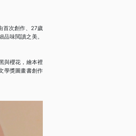
由首次創作、27歲
細品味閲讀之美。
黑與櫻花，繪本裡
文學獎圖畫書創作