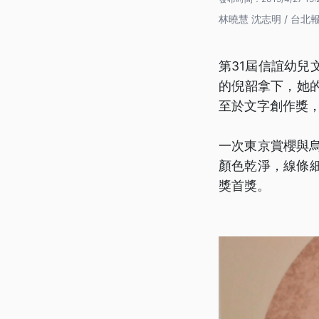
林曉慧 沈志明 / 台北
第31屆信誼幼兒
的倪韶拿下，她
至於文字創作獎
一次東京賞櫻與
顏色乾淨，線條
獎首獎。