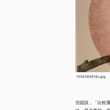
1556364618o.jpg
倪韶說，「比較