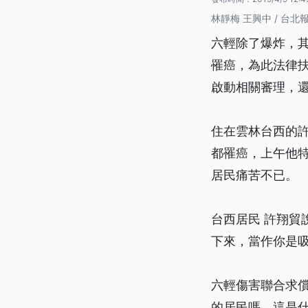
林靜梅 王興中 / 台北
六輕除了爆炸，
罹癌，為此法律
啟動相關審理，
住在雲林台西的
都罹癌，上午他
居民痛苦不已。
台西居民 許翔
下來，當作你是
六輕傷害聯合求
的居民嗎，這是