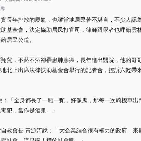
報導
其實長年排放的廢氣，也讓當地居民苦不堪言，不少人認
扶助基金會，決定協助居民打官司，律師跟學者也呼籲雲
還給居民公道。
許翔貿，不菸不酒卻罹患肺腺癌，長年進出醫院，他的哥
特地北上出席法律扶助基金會舉行的記者會，控訴六輕帶
貿說：「全身都長了一顆一顆，好像鬼，那每一次騎機車出
吸毒犯，當作是酒鬼。」
償自救會長 黃源河說：「大企業結合很有權力的政府，來
什麼社會，這是講人權的社會嗎。」