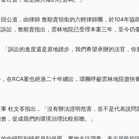
回公道，由律師 詹順貴領銜的六輕律師團，於104年協助
償訴訟，詹順貴指出，雲林地院已受理本案三年，至今仍
示，「訴訟的進度還是原地踏步，我們希望承辦的法官，你
，在RCA案也經過二十年纏訟，環團呼籲雲林地院盡快
董事 杜文苓指出，「沒有辦法證明危害，並不是代表說問
能會，促成我們的環境治理比較前瞻。」
題的中研院副研究員彭保羅，實地走訪調查，表示居民控