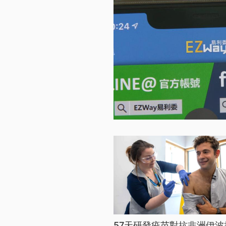
57天研發疫苗對抗非洲伊波