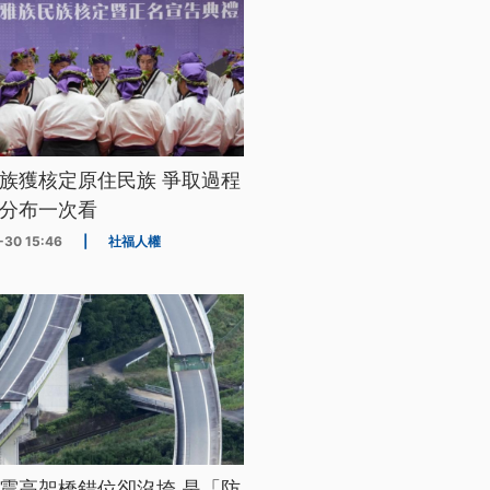
族獲核定原住民族 爭取過程
分布一次看
-30 15:46
|
社福人權
震高架橋錯位卻沒垮 是「防