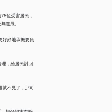
75位受害居民，
毫無進展。
要好好地承擔要負
審理，給居民討回
題就不見了，那司
訴，蚵仔損害有賠