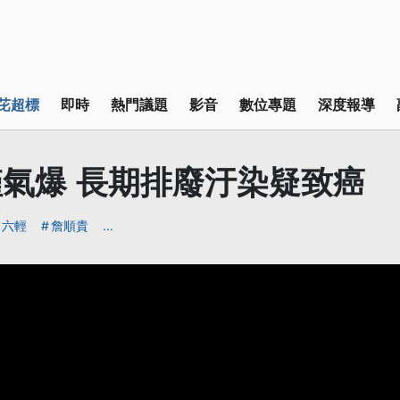
芘超標
即時
熱門議題
影音
數位專題
深度報導
氣爆 長期排廢汙染疑致癌
六輕
詹順貴
...