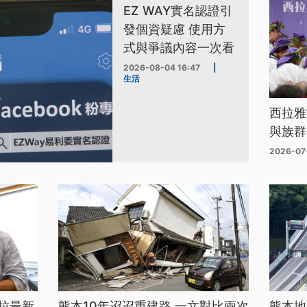
EZ WAY實名認證引
發個資疑慮 使用方
式與爭議內容一次看
2026-08-04 16:47
|
生活
西拉雅
與族群
2026-07
拉最新
熊本10年迢迢重建路 一文對比兩次
熊本地