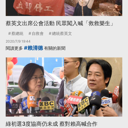
蔡英文出席公會活動 民眾闖入喊「救救樂生」
蔡總統
自救會
總統蔡英文
2020/7/9 19:44
#賴清德
閱讀更多
有關的新聞
綠初選3度協商仍未成 蔡對賴高喊合作