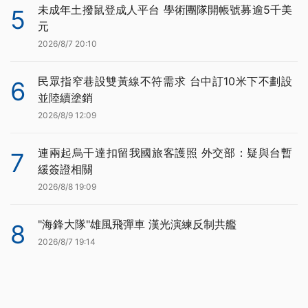
未成年土撥鼠登成人平台 學術團隊開帳號募逾5千美
5
元
2026/8/7 20:10
民眾指窄巷設雙黃線不符需求 台中訂10米下不劃設
6
並陸續塗銷
2026/8/9 12:09
連兩起烏干達扣留我國旅客護照 外交部：疑與台暫
7
緩簽證相關
2026/8/8 19:09
"海鋒大隊"雄風飛彈車 漢光演練反制共艦
8
2026/8/7 19:14