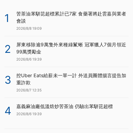
苦茶油苯駢芘超標累計已7家 食藥署將赴雲嘉與業者
1
會談
2026/8/8 19:09
屏東移除逾9萬隻外來種綠鬣蜥 冠軍獵人7個月領近
2
99萬獎勵金
2026/8/6 19:39
控Uber Eats給薪未一單一計 外送員團體揚言提告加
3
重詐欺
2026/8/7 12:35
嘉義麻油廠低溫焙炒苦茶油 仍驗出苯駢芘超標
4
2026/8/6 19:39