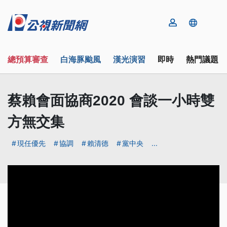
總預算審查
白海豚颱風
漢光演習
即時
熱門議題
蔡賴會面協商2020 會談一小時雙
方無交集
現任優先
協調
賴清德
黨中央
...