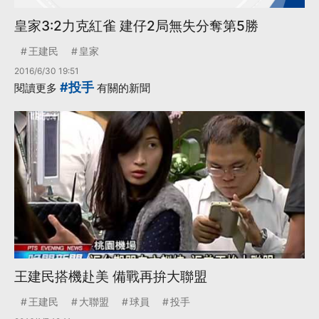
皇家3:2力克紅雀 建仔2局無失分奪第5勝
王建民
皇家
2016/6/30 19:51
#投手
閱讀更多
有關的新聞
王建民搭機赴美 備戰再拚大聯盟
王建民
大聯盟
球員
投手