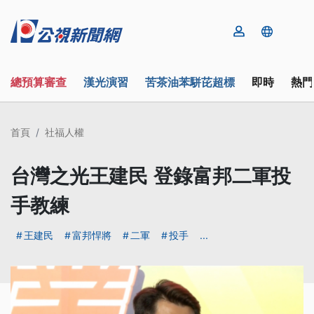
總預算審查
漢光演習
苦茶油苯駢芘超標
即時
熱門
首頁
社福人權
台灣之光王建民 登錄富邦二軍投
手教練
王建民
富邦悍將
二軍
投手
...