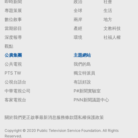
即時新聞
政治
社會
專題策展
全球
生活
數位敘事
兩岸
地方
當期節目
產經
文教科技
深度報導
環境
社福人權
觀點
公廣集團
主題網站
公共電視
我們的島
PTS TW
獨立特派員
公視台語台
有話好說
中華電視公司
P#新聞實驗室
客家電視台
PNN新聞議題中心
關於我們
更正啟事
最新消息
服務條款
隱私權保護政策
Copyright © 2020 Public Television Service Foundation. All Rights
Reserved.