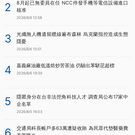
8月起已無委員在任 NCC停發手機等電信設備進口
2
核准
2026/8/6 12:58
光纖無人機遺留纜線遍布森林 烏克蘭指控造成生態
3
隱憂
2026/8/6 15:51
嘉義麻油廠低溫焙炒苦茶油 仍驗出苯駢芘超標
4
2026/8/6 19:39
隱匿身分在台非法挖角科技人才 調查局公布17家中
5
企名單
2026/8/5 16:03
交通局科長帳戶多63萬遭疑收賄 為民眾代墊醫藥費
6