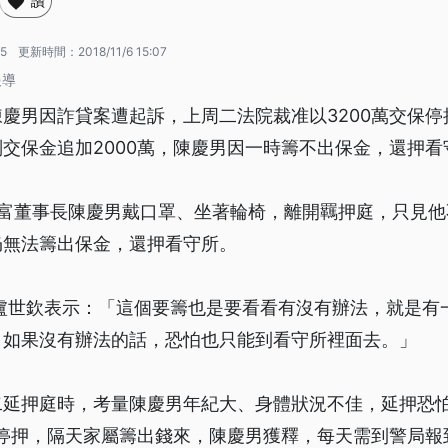
讚
55
更新時間：
2018/11/6 15:07
報導
慶男因詐貸案遭起訴，上周二法院裁准以3200萬交保停
交保金追加2000萬，陳慶男因一時籌不出保金，還押看
慶富董事長陳慶男戴口罩、坐著輪椅，離開羈押庭，只見他
仍無法籌出保金，還押看守所。
 盧世欽表示：「這個要籌也是要看看有沒有辦法，就是有
，如果沒有辦法的話，恐怕也只能到看守所裡面去。」
二延押庭時，考量陳慶男年紀大、身體狀況不佳，延押恐
保停押，隔天家屬籌出錢來，陳慶男獲釋，每天需到警局