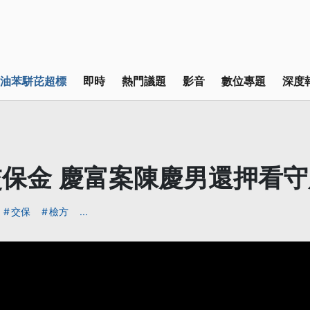
油苯駢芘超標
即時
熱門議題
影音
數位專題
深度
保金 慶富案陳慶男還押看守
交保
檢方
...