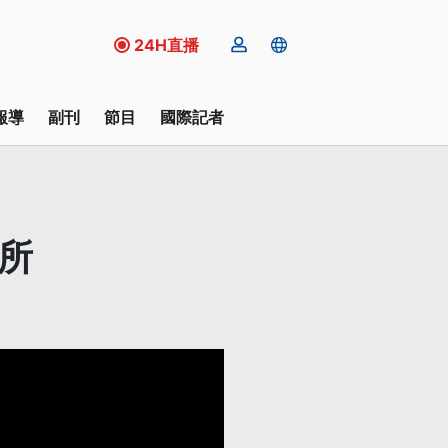
24H直播
報導
副刊
節目
國際記者
所