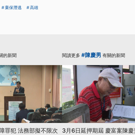
棄保潛逃
高雄
#陳慶男
關的新聞
閱讀更多
有關的新聞
障罪犯 法務部擬不限次
3月6日延押期屆 慶富案陳