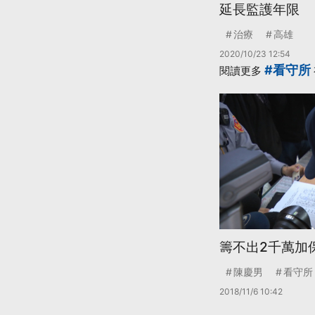
延長監護年限
治療
高雄
2020/10/23 12:54
#看守所
閱讀更多
籌不出2千萬加
陳慶男
看守所
2018/11/6 10:42