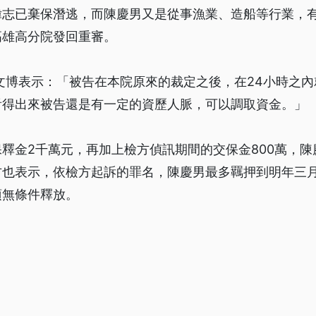
偉志已棄保潛逃，而陳慶男又是從事漁業、造船等行業，
高雄高分院發回重審。
文博表示：「被告在本院原來的裁定之後，在24小時之內就
看得出來被告還是有一定的資歷人脈，可以調取資金。」
釋金2千萬元，再加上檢方偵訊期間的交保金800萬，陳
方也表示，依檢方起訴的罪名，陳慶男最多羈押到明年三
須無條件釋放。