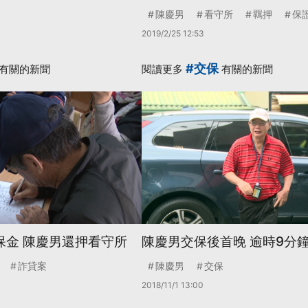
陳慶男
看守所
羈押
保
2019/2/25 12:53
#交保
有關的新聞
閱讀更多
有關的新聞
保金 陳慶男還押看守所
陳慶男交保後首晚 逾時9分
詐貸案
陳慶男
交保
2018/11/1 13:00