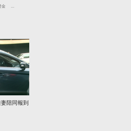
證金
...
鐘妻陪同報到