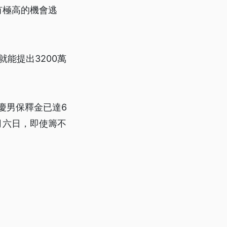
有極高的機會逃
能提出3200萬
慶男保釋金已達6
月六日，即使籌不