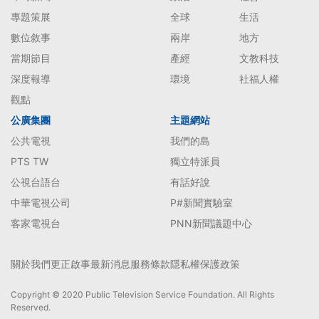
專題策展
全球
生活
數位敘事
兩岸
地方
當期節目
產經
文教科技
深度報導
環境
社福人權
觀點
公廣集團
主題網站
公共電視
我們的島
PTS TW
獨立特派員
公視台語台
有話好說
中華電視公司
P#新聞實驗室
客家電視台
PNN新聞議題中心
關於我們
更正啟事
最新消息
服務條款
隱私權保護政策
Copyright © 2020 Public Television Service Foundation. All Rights
Reserved.