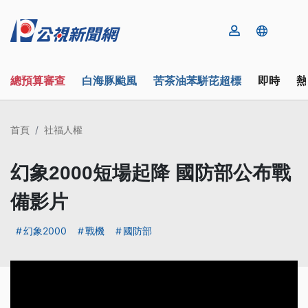
總預算審查
白海豚颱風
苦茶油苯駢芘超標
即時
熱
首頁
社福人權
幻象2000短場起降 國防部公布戰
備影片
幻象2000
戰機
國防部