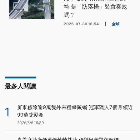
垮 是「防落橋」裝置奏效
嗎？
2026-07-30 18:54
|
全球
最多人閱讀
屏東移除逾9萬隻外來種綠鬣蜥 冠軍獵人7個月領近
1
99萬獎勵金
2026/8/6 19:39
嘉義麻油廠低溫焙炒苦茶油 仍驗出苯駢芘超標