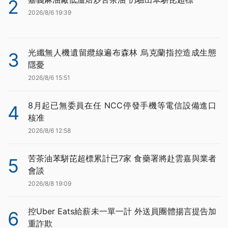
2
2026/8/6 19:39
光纖無人機遺留纜線遍布森林 烏克蘭指控造成生態
3
隱憂
2026/8/6 15:51
8月起已無委員在任 NCC停發手機等電信設備進口
4
核准
2026/8/6 12:58
苦茶油苯駢芘超標累計已7家 食藥署將赴雲嘉與業者
5
會談
2026/8/8 19:09
控Uber Eats給薪未一單一計 外送員團體揚言提告加
6
重詐欺