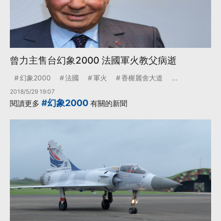
曾力主售台幻象2000 法國軍火教父病逝
幻象2000
法國
軍火
香榭麗舍大道
...
2018/5/29 19:07
#幻象2000
閱讀更多
有關的新聞