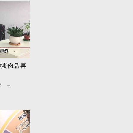
賣逾期肉品 再
勤
...