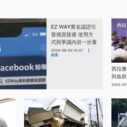
EZ WAY實名認證引
發個資疑慮 使用方
式與爭議內容一次看
2026-08-04 16:47
|
生活
西拉雅
與族群
2026-07