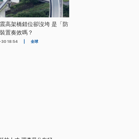
震高架橋錯位卻沒垮 是「防
裝置奏效嗎？
-30 18:54
|
全球