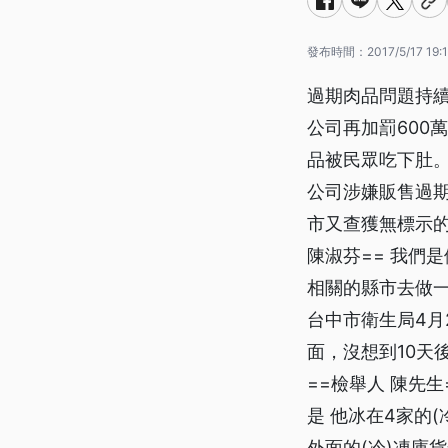
發布時間：
2017/5/17 19:
過期肉品問題持續
公司再加罰600
品被民眾吃下肚
公司涉嫌販售過
市又查獲無標示的
陳淑芬== 我們
相關的縣市去做一
台中市衛生局4月
面，沒想到10天
==檢舉人 陳先
是 他冰在4家的
外面的(冷)凍庫