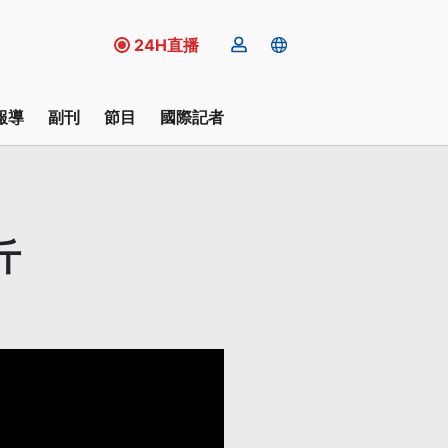
24H直播
報導
副刊
節目
國際記者
斤