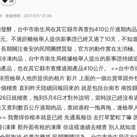
讚
19
更新時間：
2017/5/17 21:39
發酵，台中市衛生局在其它縣市再查扣410公斤過期肉
萬元。不過距離檢舉人提供新事證已經又過了10天，不知
。長期關注食安的民間團體質疑，官方的動作實在太消極。
期冷凍肉品，台中市衛生局根據檢舉人提出的新事證持續
產品，也在其它縣市查獲過期產品410公斤。 ==台中
是依照檢舉人他所提供的相片 影片 上面的一個出貨單跟外
個稽查 直到昨天陸續回報回來的 就是包括台南市 南投縣
26日就稽查，拖到5月6日才對外說明，當時說已經沒有
後又查到數百公斤過期肉品，查緝過程一拖再拖，連檢舉
生== 我覺得你根本就是已經 先通風報信 去打草驚蛇了嘛
(冷)凍庫 那外面有租的凍庫 你這樣連續去稽查 別人就知道
貨全部跑掉 你要怎麼抓 民間團體認為，台中市衛生局這