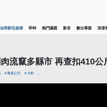
油苯駢芘超標
即時
熱門議題
影音
數位專題
深度
肉流竄多縣市 再查扣410公
局
農產公司
力勤
...