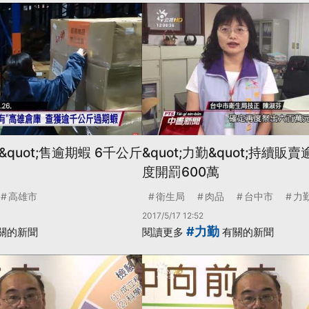
有&quot;售逾期蝦 6千公斤
&quot;力勤&quot;持續販
度開罰600萬
高雄市
衛生局
肉品
台中市
力
2017/5/17 12:52
#力勤
關的新聞
閱讀更多
有關的新聞