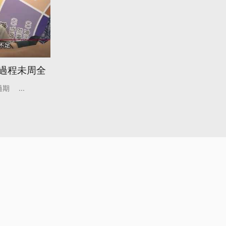
:過程未周全
過期
...