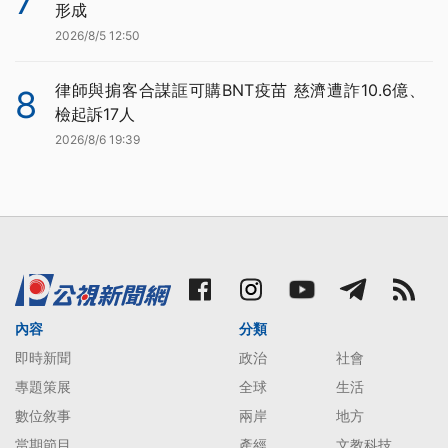
7
形成
2026/8/5 12:50
律師與掮客合謀誆可購BNT疫苗 慈濟遭詐10.6億、
8
檢起訴17人
2026/8/6 19:39
內容
分類
即時新聞
政治
社會
專題策展
全球
生活
數位敘事
兩岸
地方
當期節目
產經
文教科技