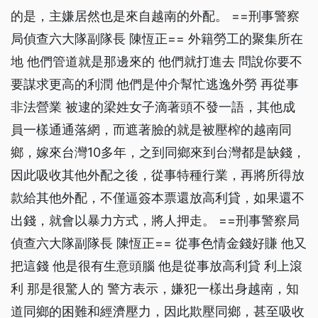
的是，主嫌居然也是來自越南的外配。 ==刑事警察
局偵查六大隊副隊長 陳恆正== 外籍勞工的聚集所在
地 他們管道就是那邊來的 他們就打進去 問說你要不
要謀求更高的利潤 他們是仲介幫忙逃逸外勞 再從事
非法營業 被逮的梁姓女子滴著頭不發一語，其他成
員一樣通通落網，而遮著臉的就是被壓榨的越南同
鄉，嫁來台灣10多年，之到同鄉來到台灣都是缺錢，
因此吸收其他外配之後，從事特種行業，再將所得放
款給其他外配，不僅逼簽本票還放高利貸，如果還不
出錢，就會以暴力方式，將人押走。 ==刑事警察局
偵查六大隊副隊長 陳恆正== 從事色情金錢好賺 他又
把這錢 他是很有生意頭腦 他是從事放高利貸 利上滾
利 那是很驚人的 警方表示，嫌犯一樣出身越南，知
道同鄉的困難和經濟壓力，因此欺壓同鄉，甚至吸收