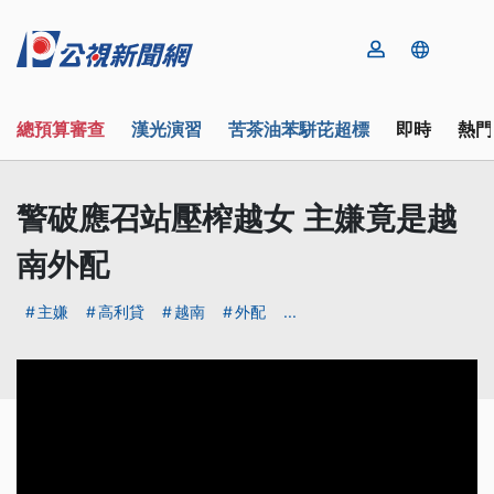
總預算審查
漢光演習
苦茶油苯駢芘超標
即時
熱門
警破應召站壓榨越女 主嫌竟是越
南外配
主嫌
高利貸
越南
外配
...