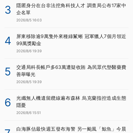
隱匿身分在台非法挖角科技人才 調查局公布17家中
3
企名單
2026/8/5 16:03
屏東移除逾9萬隻外來種綠鬣蜥 冠軍獵人7個月領近
4
99萬獎勵金
2026/8/6 19:39
交通局科長帳戶多63萬遭疑收賄 為民眾代墊醫藥費
5
善舉曝光
2026/8/5 19:39
光纖無人機遺留纜線遍布森林 烏克蘭指控造成生態
6
隱憂
2026/8/6 15:51
白海豚估最快週五發布海警 另一颱風「鯨魚」今晨