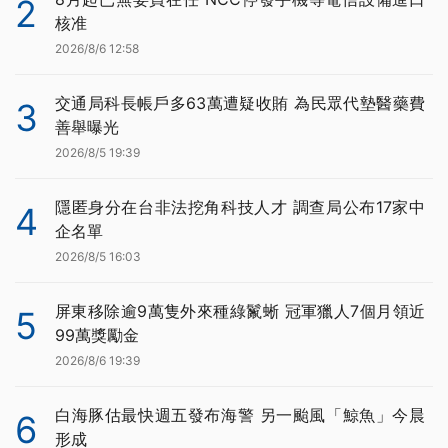
2
核准
2026/8/6 12:58
交通局科長帳戶多63萬遭疑收賄 為民眾代墊醫藥費
3
善舉曝光
2026/8/5 19:39
隱匿身分在台非法挖角科技人才 調查局公布17家中
4
企名單
2026/8/5 16:03
屏東移除逾9萬隻外來種綠鬣蜥 冠軍獵人7個月領近
5
99萬獎勵金
2026/8/6 19:39
白海豚估最快週五發布海警 另一颱風「鯨魚」今晨
6
形成