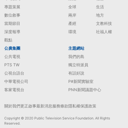
專題策展
全球
生活
數位敘事
兩岸
地方
當期節目
產經
文教科技
深度報導
環境
社福人權
觀點
公廣集團
主題網站
公共電視
我們的島
PTS TW
獨立特派員
公視台語台
有話好說
中華電視公司
P#新聞實驗室
客家電視台
PNN新聞議題中心
關於我們
更正啟事
最新消息
服務條款
隱私權保護政策
Copyright © 2020 Public Television Service Foundation. All Rights
Reserved.