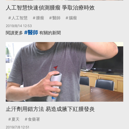
人工智慧快速偵測腫瘤 爭取治療時效
人工智慧
腫瘤
醫師
腦瘤
2019/8/14 12:53
#醫師
閱讀更多
有關的新聞
止汗劑用錯方法 易造成腋下紅腫發炎
夏天
食藥署
2019/7/8 12:51