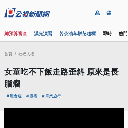
總預算審查
漢光演習
苦茶油苯駢芘超標
即時
熱門
首頁
社福人權
女童吃不下飯走路歪斜 原來是長
腦瘤
厭食症
腦瘤
畢業旅行