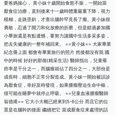
要爸媽操心， 黃小妹十歲開始食慾不振，一開始當
厭食症治療，直到後來十一歲時體重嚴重下降，視力
模糊，走路歪斜，才查出腦幹罕見長了瘤。黃小妹很
勇敢，忍過了開刀和化放療的折磨，但是錯過參加國
小畢旅還是有點遺憾，要努力讓國中生活多采多姿，
把去失健康的一整年補回來。 ==黃小妹== 大家畢業
紀念冊上面 都會有畢業旅行的照片 然後都沒有我 國
中的時候 好好的那個(精采生活) 醫師指出，兒童罹
癌率是千分之一，而腦瘤就佔了四分之一，大部份是
成長時，細胞不正常分裂造成。黃小妹一開始被誤診
為厭食症，幸好及時發現，如果腫瘤壓迫生命中樞，
很可能在睡夢中就停止呼吸。 ==兒童血液腫瘤醫師
翁德甫== 它大小大概已經來到5-6公分 而且它的位
置是在腦幹的後面 繼續把它 當成厭食症來處理的話