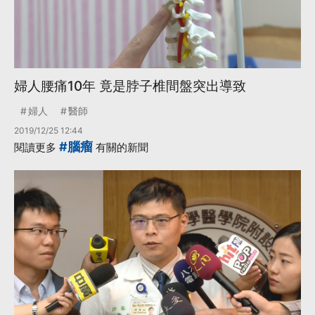
婦人腰痛10年 竟是脖子椎間盤突出導致
婦人
醫師
2019/12/25 12:44
#腦瘤
閱讀更多
有關的新聞