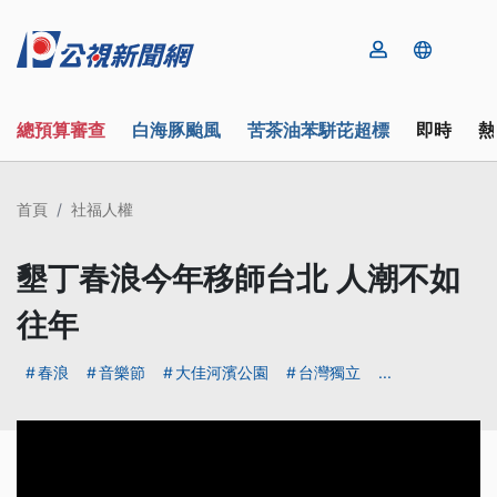
總預算審查
白海豚颱風
苦茶油苯駢芘超標
即時
熱
首頁
社福人權
墾丁春浪今年移師台北 人潮不如
往年
春浪
音樂節
大佳河濱公園
台灣獨立
...