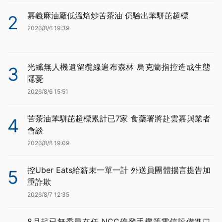
嘉義麻油廠低溫焙炒苦茶油 仍驗出苯駢芘超標
2
2026/8/6 19:39
光纖無人機遺留纜線遍布森林 烏克蘭指控造成生態
3
隱憂
2026/8/6 15:51
苦茶油苯駢芘超標累計已7家 食藥署將赴雲嘉與業者
4
會談
2026/8/8 19:09
控Uber Eats給薪未一單一計 外送員團體揚言提告加
5
重詐欺
2026/8/7 12:35
8月起已無委員在任 NCC停發手機等電信設備進口