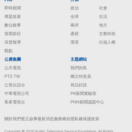
即時新聞
政治
社會
專題策展
全球
生活
數位敘事
兩岸
地方
當期節目
產經
文教科技
深度報導
環境
社福人權
觀點
公廣集團
主題網站
公共電視
我們的島
PTS TW
獨立特派員
公視台語台
有話好說
中華電視公司
P#新聞實驗室
客家電視台
PNN新聞議題中心
關於我們
更正啟事
最新消息
服務條款
隱私權保護政策
Copyright © 2020 Public Television Service Foundation. All Rights