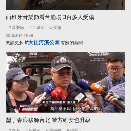
西班牙音樂節看台崩塌 3百多人受傷
音樂節
西班牙
受傷
2018/8/14 08:46
#大佳河濱公園
閱讀更多
有關的新聞
墾丁春浪移師台北 警方維安也升級
春浪
音樂節
爆裂物
偵爆犬
...