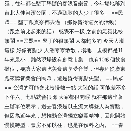
氛，往年都在墾丁舉辦的春浪音樂節，今年場地移到
台北大佳河濱公園，不過聽歌的人少了很多。 ==民
眾== 墾丁跟貢寮都去過 （那你覺得這次的活動）
（跟之前比起來的話） 感覺不一樣 之前的氣氛比較
熱鬧 ==民眾== 墾丁的很熱鬧 人都超多的 今天人潮
這樣 好像有點少 人潮零零散散，場地、規模都是11
年來最小，雖然現場設有創意市集，也有10多個飲食
攤位，要讓大家邊吃美食邊享受音樂，但專程從廣東
跑來聽音樂會的民眾，還是覺得有點失望。 ==民眾
== 台灣的可能會比較慢熱一點 大陸的話 可能差不多
下午六、七點就會很嗨 大家都很閒暇 就在那邊坐著
主辦單位表示，過去春浪是以主流大牌藝人為賣點，
但因為近年來，想推動台灣獨立樂團精神，因此開始
慢慢轉型，票房不如以往，也是在預料之內。 ==春