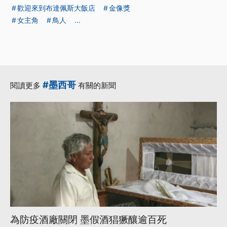
歡迎來到布達佩斯大飯店
金像獎
女主角
鳥人
...
#墨西哥
閱讀更多
有關的新聞
為防疫酒廠關閉 墨假酒猖獗釀逾百死