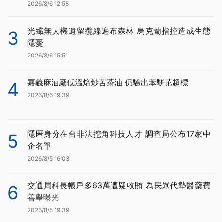
2026/8/6 12:58
光纖無人機遺留纜線遍布森林 烏克蘭指控造成生態
3
隱憂
2026/8/6 15:51
嘉義麻油廠低溫焙炒苦茶油 仍驗出苯駢芘超標
4
2026/8/6 19:39
隱匿身分在台非法挖角科技人才 調查局公布17家中
5
企名單
2026/8/5 16:03
交通局科長帳戶多63萬遭疑收賄 為民眾代墊醫藥費
6
善舉曝光
2026/8/5 19:39