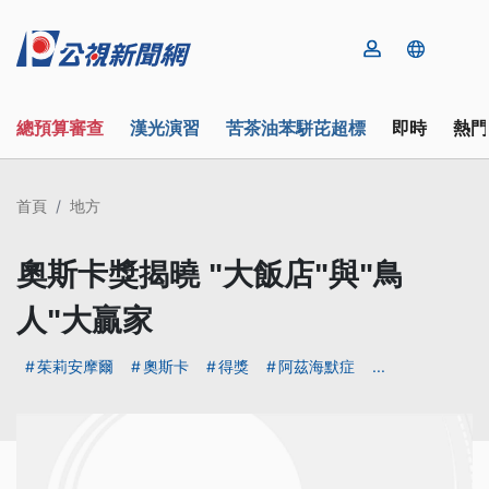
總預算審查
漢光演習
苦茶油苯駢芘超標
即時
熱門
首頁
地方
奧斯卡獎揭曉 "大飯店"與"鳥
人"大贏家
茱莉安摩爾
奧斯卡
得獎
阿茲海默症
...