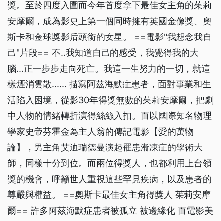
獎。至於四度入圍而今年首度拿下最佳女主角的茱莉
安摩爾，成為影史上第一個同時擁有英國金像獎、奧
斯卡和金球獎影后頭銜的女星。 ==電影"我想念我自
己"片段== 不..我知道自己的感受，我覺得我的大
腦...正一步步走向死亡。我這一生努力的一切，就這
樣煙消雲散...... 描寫阿茲海默症患者，面對事業和生
活陷入困境，從影30年得獎無數的茱莉安摩爾，把劇
中人物的情緒轉折演得絲絲入扣。而以國際知名物理
學家史帝芬霍金為主人翁的傳記電影【愛的萬物
論】，男主角艾迪瑞德曼演起罹患漸凍症的學術大
師，同樣十分到位。而兩位得獎人，也都利用上台領
獎的機會，呼籲世人重視這些罕見疾病，以及患者的
尊嚴與權益。 ==奧斯卡最佳女主角得獎人 茱莉安摩
爾== 許多阿茲海默症患者被孤立 被邊緣化 而電影美