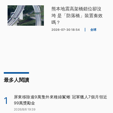
熊本地震高架橋錯位卻沒
垮 是「防落橋」裝置奏效
嗎？
2026-07-30 18:54
|
全球
最多人閱讀
屏東移除逾9萬隻外來種綠鬣蜥 冠軍獵人7個月領近
1
99萬獎勵金
2026/8/6 19:39