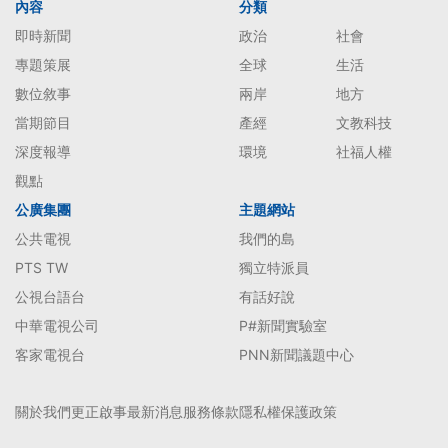
內容
分類
即時新聞
政治
社會
專題策展
全球
生活
數位敘事
兩岸
地方
當期節目
產經
文教科技
深度報導
環境
社福人權
觀點
公廣集團
主題網站
公共電視
我們的島
PTS TW
獨立特派員
公視台語台
有話好說
中華電視公司
P#新聞實驗室
客家電視台
PNN新聞議題中心
關於我們
更正啟事
最新消息
服務條款
隱私權保護政策