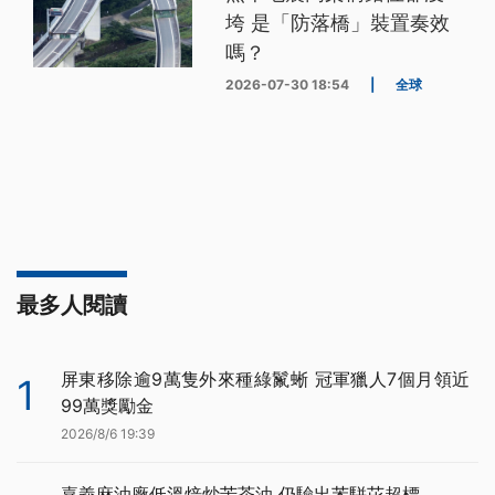
垮 是「防落橋」裝置奏效
嗎？
2026-07-30 18:54
|
全球
最多人閱讀
屏東移除逾9萬隻外來種綠鬣蜥 冠軍獵人7個月領近
1
99萬獎勵金
2026/8/6 19:39
嘉義麻油廠低溫焙炒苦茶油 仍驗出苯駢芘超標