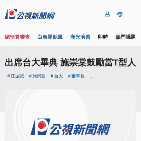
總預算審查
白海豚颱風
漢光演習
即時
熱門議題
出席台大畢典 施崇棠鼓勵當T型人
江振誠
施崇棠
台大
董事長
...