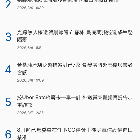
2
2026/8/6 19:39
光纖無人機遺留纜線遍布森林 烏克蘭指控造成生態
3
隱憂
2026/8/6 15:51
苦茶油苯駢芘超標累計已7家 食藥署將赴雲嘉與業者
4
會談
2026/8/8 19:09
控Uber Eats給薪未一單一計 外送員團體揚言提告加
5
重詐欺
2026/8/7 12:35
8月起已無委員在任 NCC停發手機等電信設備進口
6
核准