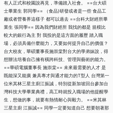
有人正式和校園說再見，準備踏入社會。 ==台大碩
士畢業生 郭同學== （食品)研發或者是一些 食品工
廠或者營養界這樣子 都可以過去 ==台科大財經所畢
業生 張同學== 因為我們財經所 我找的都是 規模比
較大的銀行為主 對 我投的是這方面的履歷 踏入職
場，必須具備什麼能力，又要如何提升自己的價值？
台大校友，華碩董事長施崇棠對台大的學弟妹說，得
想辦法培養自己擁有橫跨科技、管理與藝術的能力。
==華碩電腦董事長 施崇棠== 未來最需要的人才 是
既能深又能廣 兼具專才與通才能力的T型人 台灣第一
位米其林三星主廚江振誠，特別從新加坡回台參加台
灣科技大學畢業典禮，高工時就投入職場的他提醒學
生，想做的事，就要有熱情耐心與毅力。 ==米其林
三星主廚 江振誠== 同學一定要知道自己 想要朝著那