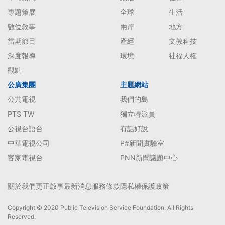
專題策展
全球
生活
數位敘事
兩岸
地方
當期節目
產經
文教科技
深度報導
環境
社福人權
觀點
公廣集團
主題網站
公共電視
我們的島
PTS TW
獨立特派員
公視台語台
有話好說
中華電視公司
P#新聞實驗室
客家電視台
PNN新聞議題中心
關於我們
更正啟事
最新消息
服務條款
隱私權保護政策
Copyright © 2020 Public Television Service Foundation. All Rights
Reserved.