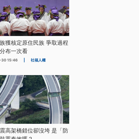
族獲核定原住民族 爭取過程
分布一次看
-30 15:46
|
社福人權
震高架橋錯位卻沒垮 是「防
裝置奏效嗎？