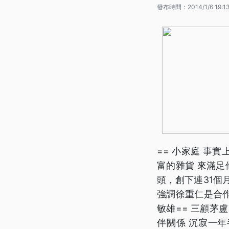
發布時間：
2014/1/6 19:1
== 小家庭 事
富的雜貨 來滿足
頭，創下連31個
強調徐重仁是合作
敏雄== 三顧茅
伴關係 沉寂一年