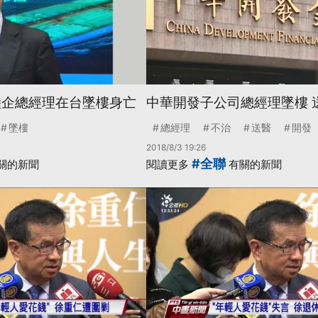
陸企總經理在台墜樓身亡
中華開發子公司總經理墜樓 
墜樓
總經理
不治
送醫
開發
2018/8/3 19:26
#全聯
關的新聞
閱讀更多
有關的新聞