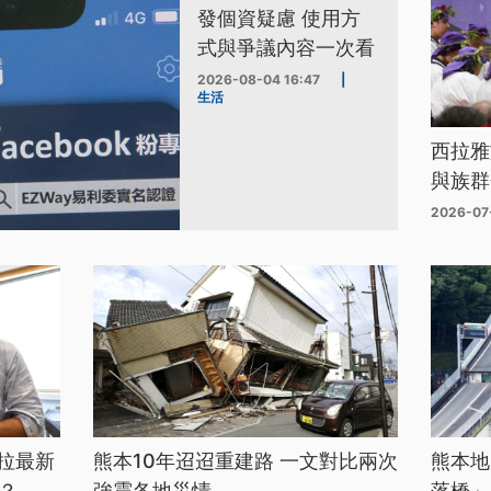
發個資疑慮 使用方
式與爭議內容一次看
2026-08-04 16:47
|
生活
西拉雅
與族群
2026-07
拉最新
熊本10年迢迢重建路 一文對比兩次
熊本地
？
強震各地災情
落橋」