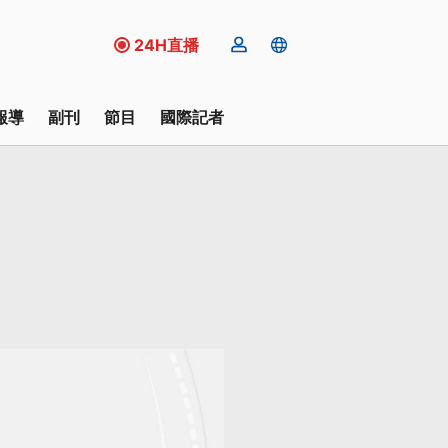
24H直播
報導
副刊
節目
國際記者