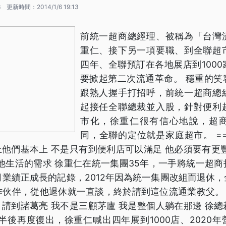
3
更新時間：
2014/1/6 19:13
前統一超商總經理、被稱為「台灣
重仁、接下另一項要職、到全聯超
四年、全聯預訂在各地展店到100
要掀起第二次流通革命。 穩重的笑
跟熟人握手打招呼，前統一超商總
起接任全聯總裁並入股，針對便利
市化，徐重仁很有信心地說，超
同，全聯的定位就是家庭超市。 =
實上他們基本上 不是只有到便利店可以滿足 他必須要有更
他生活的需求 徐重仁在統一集團35年，一手將統一超
月業績正成長的記錄，2012年因為統一集團改組而退休
伙伴，從他退休就一直談，終於請到這位流通業教父。 
盧 請到諸葛亮 我不是三顧茅廬 我是整個人躺在那邊 徐
半後再度復出，徐重仁喊出四年展到1000店、2020