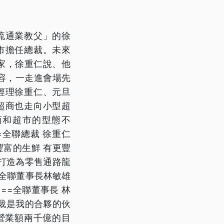
流通業教父」的徐
市擔任總裁。未來
0家，徐重仁說、他
容，一走進會場先
經理徐重仁、元旦
超商也走向小型超
商和超市的型態不
=全聯總裁 徐重仁
豐富的生鮮 有更豐
商打造為零售通路龍
，全聯董事長林敏雄
==全聯董事長 林
總裁是我的合夥的伙
年營業額兩千億的目