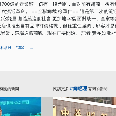
聯700億的營業額，仍有一段差距，面對前有超商、後有
次流通革命。 ==全聯總裁 徐重仁== 這是第二次的流
出它能量 創造給這個社會 更加地幸福 面對統一、全家
販店也推出自有品牌打價格戰，但徐重仁強調，顧客才是
異業，這場通路商戰，現在正要開始。 記者 黃亦如 張梓
林敏雄
革命
...
#總經理
有關的新聞
閱讀更多
有關的新聞