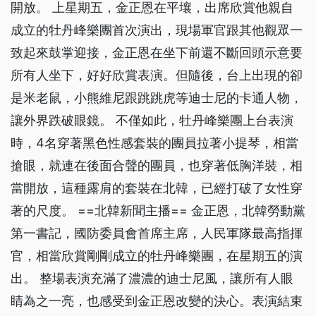
開放。 上星期五，金正恩在平壤，出席欣賞他親自
成立的牡丹峰樂團首次演出，現場軍官跟其他觀眾一
致起來鼓掌迎接，金正恩在坐下前還不斷回頭示意要
所有人坐下，好好欣賞表演。但隨後，台上出現的卻
是米老鼠，小熊維尼跟跳跳虎等迪士尼的卡通人物，
讓外界跌破眼鏡。 不僅如此，牡丹峰樂團上台表演
時，4名穿著黑色性感套裝的團員拉著小提琴，相當
搶眼，就連在後面合聲的團員，也穿著低胸洋裝，相
當開放，這種露肩的套裝在北韓，已經打破了女性穿
著的尺度。 ==北韓新聞主播== 金正恩，北韓勞動黨
第一書記，國防委員會首席主席，人民軍隊最高指揮
官，相當欣賞剛剛成立的牡丹峰樂團，在星期五的演
出。 整場表演充滿了濃濃的迪士尼風，讓所有人眼
睛為之一亮，也感受到金正恩改變的決心。表演結束