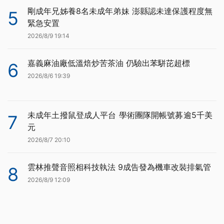
剛成年兄姊養8名未成年弟妹 澎縣認未達保護程度無
5
緊急安置
2026/8/9 19:14
嘉義麻油廠低溫焙炒苦茶油 仍驗出苯駢芘超標
6
2026/8/6 19:39
未成年土撥鼠登成人平台 學術團隊開帳號募逾5千美
7
元
2026/8/7 20:10
雲林推聲音照相科技執法 9成告發為機車改裝排氣管
8
2026/8/9 12:09