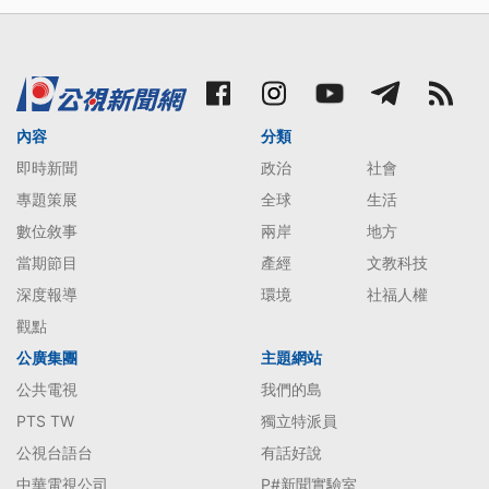
內容
分類
即時新聞
政治
社會
專題策展
全球
生活
數位敘事
兩岸
地方
當期節目
產經
文教科技
深度報導
環境
社福人權
觀點
公廣集團
主題網站
公共電視
我們的島
PTS TW
獨立特派員
公視台語台
有話好說
中華電視公司
P#新聞實驗室