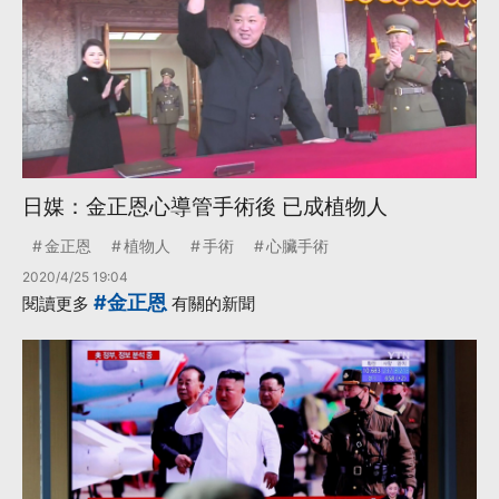
日媒：金正恩心導管手術後 已成植物人
金正恩
植物人
手術
心臟手術
2020/4/25 19:04
#金正恩
閱讀更多
有關的新聞