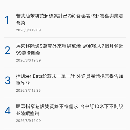
苦茶油苯駢芘超標累計已7家 食藥署將赴雲嘉與業者
1
會談
2026/8/8 19:09
屏東移除逾9萬隻外來種綠鬣蜥 冠軍獵人7個月領近
2
99萬獎勵金
2026/8/6 19:39
控Uber Eats給薪未一單一計 外送員團體揚言提告加
3
重詐欺
2026/8/7 12:35
民眾指窄巷設雙黃線不符需求 台中訂10米下不劃設
4
並陸續塗銷
2026/8/9 12:09