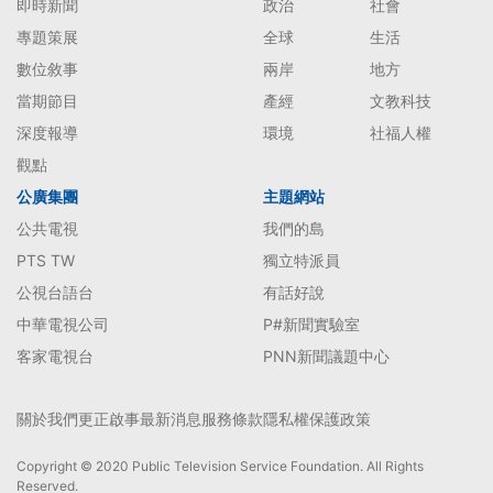
即時新聞
政治
社會
專題策展
全球
生活
數位敘事
兩岸
地方
當期節目
產經
文教科技
深度報導
環境
社福人權
觀點
公廣集團
主題網站
公共電視
我們的島
PTS TW
獨立特派員
公視台語台
有話好說
中華電視公司
P#新聞實驗室
客家電視台
PNN新聞議題中心
關於我們
更正啟事
最新消息
服務條款
隱私權保護政策
Copyright © 2020 Public Television Service Foundation. All Rights
Reserved.