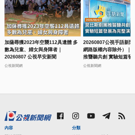
加薩尋獲2023年空襲112具遺體 多
20260807公視手語新
數為兒童、婦女與身障者｜
網路版權內容除外）｜
20260807 公視早安新聞
推聾聽共創 實驗短篇發
出
公視新聞網
公視新聞網
內容
分類