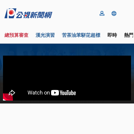
總預算審查
漢光演習
苦茶油苯駢芘超標
即時
熱門