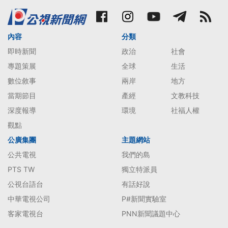
內容
分類
即時新聞
政治
社會
專題策展
全球
生活
數位敘事
兩岸
地方
當期節目
產經
文教科技
深度報導
環境
社福人權
觀點
公廣集團
主題網站
公共電視
我們的島
PTS TW
獨立特派員
公視台語台
有話好說
中華電視公司
P#新聞實驗室
客家電視台
PNN新聞議題中心