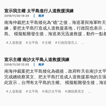
何國家。但指涉的對象，
宣示我主權 太平島進行人道救援演練
2016/11/30 19:29
|
兩岸
南海仲裁把太平島矮化為''礁''之後，海巡署與海軍
練，要把太平島打造成人道救援基地，行政院也表示
島。 模擬船難發生後，海巡弟兄迅速救援，動作一點都不馬虎。南海仲裁7月出爐，
把太平島矮化為礁，為了證明台灣擁有太平島的主權
人道救援
太平島
主權
行政院發言人
...
造成人道救援基地，而這次演練，共出動了3架飛機和
演，落實總統主張，
宣示主權 南沙太平島人道救援演練
2016/11/30 12:55
|
兩岸
南海仲裁案把太平島矮化為礁後，政府昨天在南沙太
完成總統蔡英文、把太平島打造成人道救援基地的主張
此宣示，台灣有太平島的主權。 模擬船難發生後，海巡弟兄迅速救援，動作一點都
不馬虎。南海仲裁7月出爐，把太平島矮化為礁，為了
人道救援
太平島
南沙太平島
總統蔡英文
...
總統蔡英文宣示，把太平島打造成人道救援基地，而這
8艘艦艇，希望透過逼真的