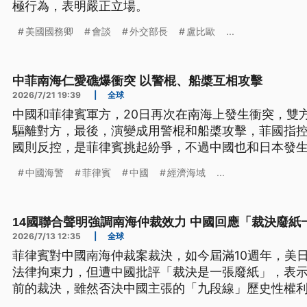
極行為，表明嚴正立場。
美國國務卿
會談
外交部長
盧比歐
...
中菲南海仁愛礁爆衝突 以警棍、船槳互相攻擊
2026/7/21 19:39
|
全球
中國和菲律賓軍方，20日再次在南海上發生衝突，雙
驅離對方，最後，演變成用警棍和船槳攻擊，菲國指
國則反控，是菲律賓挑起紛爭，不過中國也和日本發
中國飛彈驅逐艦，進入日本的經濟海域，進行射擊演
中國海警
菲律賓
中國
經濟海域
...
14國聯合聲明強調南海仲裁效力 中國回應「裁決廢紙
2026/7/13 12:35
|
全球
菲律賓對中國南海仲裁案裁決，如今屆滿10週年，美日
法律拘束力，但遭中國批評「裁決是一張廢紙」，表示
前的裁決，雖然否決中國主張的「九段線」歷史性權
南海海上地物「皆不具完整的島嶼地位」。對此我外交