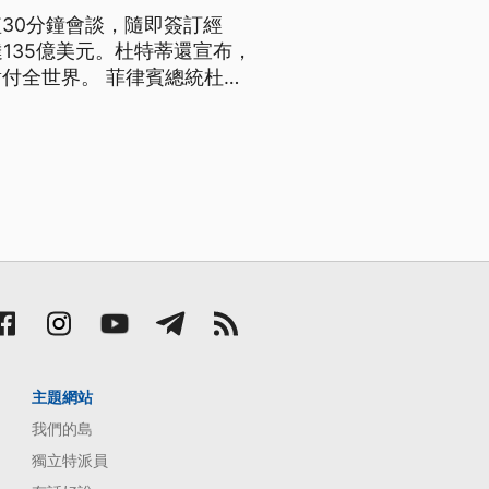
30分鐘會談，隨即簽訂經
135億美元。杜特蒂還宣布，
菲律賓總統杜特
雙方會談。今年六月，菲國新
分析，是為了尋求經濟、軍事與
主題網站
我們的島
獨立特派員