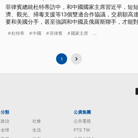
菲律賓總統杜特蒂訪中，和中國國家主席習近平，短短
濟、觀光、掃毒支援等13個雙邊合作協議，交易額高達
要和美國分手，甚至強調和中國及俄羅斯聯手，才能對付全世界。 
蒂18號抵達中國，20號與中國國家主席習近平，舉行
杜特蒂
中國
菲律賓
國家主席
...
總統杜特蒂上任，開始向中國示好，外媒BBC跟NHK
政策支援。由
1
分類
公廣集團
政治
社會
公共電視
全球
生活
PTS TW