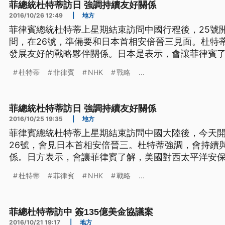
菲總統杜特蒂訪日 強調持續友好關係
2016/10/26 12:49
|
地方
菲律賓總統杜特蒂上星期結束訪問中國行程後，25號
問，在26號，準備要和日本首相安倍晉三見面。杜特
發展友好的戰略夥伴關係。日本是表示，會讓菲律賓
位重要。 ==菲律賓總統 杜特蒂== 我將以新總統身份重啟(菲日)關係 也讓日本大眾
杜特蒂
菲律賓
NHK
戰略
...
可以了解我 根據日本NHK電視台的報導，杜特
菲總統杜特蒂訪日 強調持續友好關係
2016/10/25 19:35
|
地方
菲律賓總統杜特蒂上星期結束訪問中國大陸後，今天
26號，會見日本首相安倍晉三。杜特蒂強調，會持續
係。日方表示，會讓菲律賓了解，美國對西太平洋安保不可或缺。 =
特蒂== 我將以新總統身份重啟(菲日)關係，也讓日本大眾可
杜特蒂
菲律賓
NHK
戰略
...
NHK電視台的報導，杜特蒂於公於私都對日本很有好
本旅遊，
菲總杜特蒂訪中 簽135億美金協議案
2016/10/21 19:17
|
地方