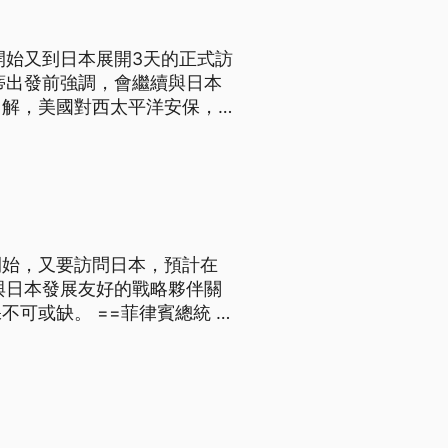
開始又到日本展開3天的正式訪
蒂出發前強調，會繼續與日本
了解，美國對西太平洋安保，地
蒂於公於私都對日本很有好感。除了
開始，又要訪問日本，預計在
與日本發展友好的戰略夥伴關
=菲律賓總統 杜
以了解我。 根據日本
感。除了4年前曾攜家帶眷到日