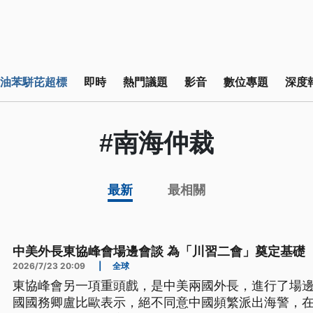
油苯駢芘超標
即時
熱門議題
影音
數位專題
深度
#南海仲裁
最新
最相關
中美外長東協峰會場邊會談 為「川習二會」奠定基礎
2026/7/23 20:09
|
全球
東協峰會另一項重頭戲，是中美兩國外長，進行了場
國國務卿盧比歐表示，絕不同意中國頻繁派出海警，