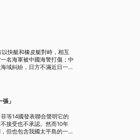
方以快艇和橡皮艇對峙，相互
控一名海軍被中國海警打傷；中
生海域糾紛，日方不滿近日一艘
習，因此提出抗議。
一張」
菲等14國發表聯合聲明它的
不接受也不承認。然而10年
利，但也包含我國太平島的一切
部發4點聲明，呼籲任何涉及