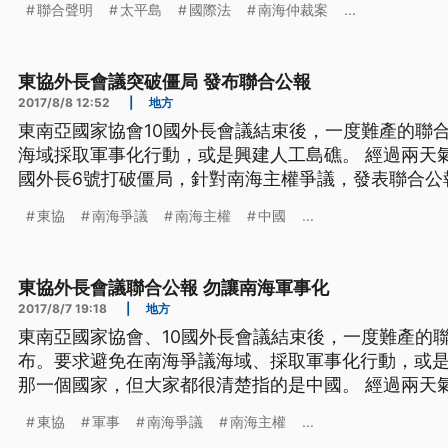
聯合聲明
太平島
國際法
南海仲裁案
...
台灣權益及南海區域行為規範的討論，都不應排除台
東協外長會議突破僵局 發布聯合公報
2017/8/8 12:52
|
地方
東南亞國家協會10國外長會議結束後，一度難產的聯
海域採取軍事化行動，或是興建人工島礁。 經過兩天氣氛緊繃的會談之後，東協十
國外長6號打破僵局，針對南海主權爭議，發表聯合公
軍事化行動，以及避免任何會引發關切的島嶼建設。
東協
南海爭議
南海主權
中國
...
何國家。但指涉的對象，外界都很清楚是中國。 ==中國外長 王毅== 在南海形勢保
持一些穩定
東協外長會議聯合公報 勿讓南海軍事化
2017/8/7 19:18
|
地方
東南亞國家協會、10國外長會議結束後，一度難產的
布。要求避免在南海爭議海域、採取軍事化行動，或
那一個國家，但大家都很清楚指的是中國。 經過兩天氣氛緊繃的會談之後，東協十
國外長6號打破僵局，針對南海主權爭議，發表聯合公
東協
軍事
南海爭議
南海主權
...
軍事化行動，以及避免任何會引發關切的島嶼建設。