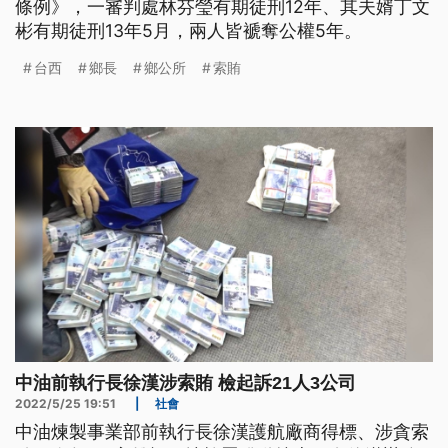
條例》，一審判處林芬瑩有期徒刑12年、其夫婿丁文
彬有期徒刑13年5月，兩人皆褫奪公權5年。
台西
鄉長
鄉公所
索賄
中油前執行長徐漢涉索賄 檢起訴21人3公司
2022/5/25 19:51
|
社會
中油煉製事業部前執行長徐漢護航廠商得標、涉貪索