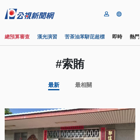
總預算審查
漢光演習
苦茶油苯駢芘超標
即時
熱門
#索賄
最新
最相關