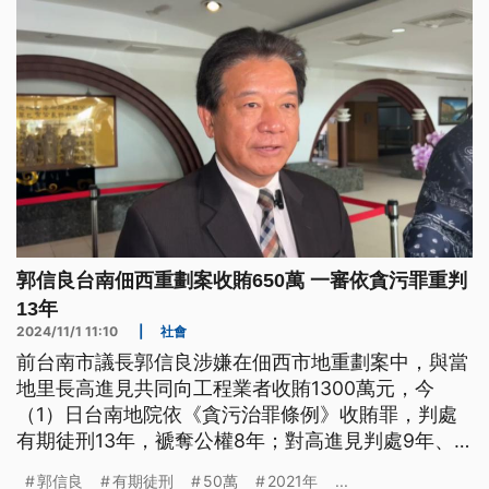
郭信良台南佃西重劃案收賄650萬 一審依貪污罪重判
13年
2024/11/1 11:10
|
社會
前台南市議長郭信良涉嫌在佃西市地重劃案中，與當
地里長高進見共同向工程業者收賄1300萬元，今
（1）日台南地院依《貪污治罪條例》收賄罪，判處
有期徒刑13年，褫奪公權8年；對高進見判處9年、
另因犯教唆偽證罪處以6月徒刑，並沒收兩人犯罪所
郭信良
有期徒刑
50萬
2021年
...