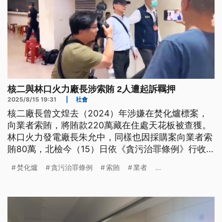
核二與林口火力廠長涉索賄 2人遭起訴羈押
2025/8/15 19:31
|
社會
核二廠長曾文煌去（2024）年涉嫌在焚化爐標案，
向業者索賄，將賄款220萬藏在住處天花板被查獲。
林口火力發電廠長朱允中，同樣也因採購案向業者索
賄80萬，北檢今（15）日依《貪污治罪條例》行收
賄罪，起訴2人和業者。
焚化爐
貪污治罪條例
索賄
業者
...