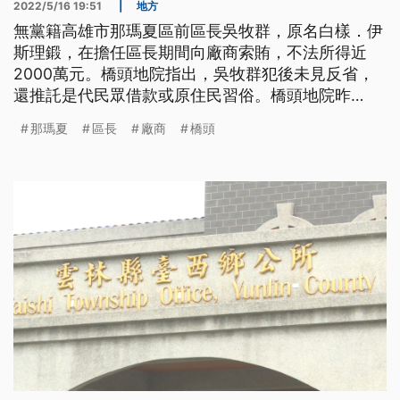
2022/5/16 19:51
|
地方
無黨籍高雄市那瑪夏區前區長吳牧群，原名白樣．伊
斯理鍛，在擔任區長期間向廠商索賄，不法所得近
2000萬元。橋頭地院指出，吳牧群犯後未見反省，
還推託是代民眾借款或原住民習俗。橋頭地院昨
（16）日依涉及7個罪嫌，一審判處吳牧群有期徒刑
那瑪夏
區長
廠商
橋頭
18年；行賄包商則是3個月到1年2個月不等，全案還
可上訴。