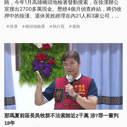
賄，今年1月高雄橋頭地檢署發動搜索，在徐漢辦公
室搜出2700多萬現金。歷經4個月偵查終結，將仍收
押中的徐漢、退休黃姓經理在內21人和3家公司，依
《貪汙治罪條例》起訴。橋頭地檢署襄閱主任檢察官
徐漢
橋頭地檢署
執行長
索賄
王柏敦表示，「不法收賄金額達1686萬8000元，另
外查扣的現金1023萬2000元部分，徐姓被告無法說
明具體來源，此部分涉犯《貪汙治罪條例》第6條之
1，公務員財產
那瑪夏前區長吳牧群不法索賄近2千萬 涉7罪一審判
18年