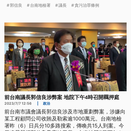
郭信良
台南地檢署
議長
貪污治罪條例
前台南議長郭信良涉弊案 地院下午4時召開羈押庭
2023/7/7 12:56
|
政治
前台南市議會議長郭信良涉及市地重劃弊案，涉嫌向
某工程顧問公司收賄及勒索逾1000萬元。台南地檢
署昨（6）日兵分10多路搜索，傳喚共15人到案。今