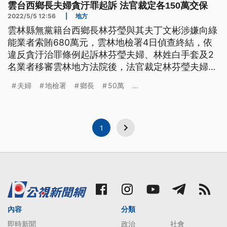
雲台西鄉長夫婦貪汙罪起訴 法官裁定各150萬交保
2022/5/5 12:56
|
地方
雲林縣無黨籍台西鄉長林芬瑩與其夫丁文彬涉嫌向綠
能業者索賄680萬元，雲林地檢署4日偵查終結，依
違反貪汙治罪條例起訴林芬瑩夫婦、林姓白手套及2
名業者移審雲林地方法院後，法官裁定林芬瑩夫婦各
以150萬元交保。
夫婦
地檢署
鄉長
50萬
...
1
內容
分類
即時新聞
政治
社會