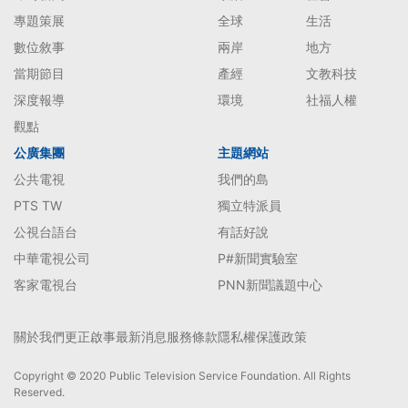
專題策展
全球
生活
數位敘事
兩岸
地方
當期節目
產經
文教科技
深度報導
環境
社福人權
觀點
公廣集團
主題網站
公共電視
我們的島
PTS TW
獨立特派員
公視台語台
有話好說
中華電視公司
P#新聞實驗室
客家電視台
PNN新聞議題中心
關於我們
更正啟事
最新消息
服務條款
隱私權保護政策
Copyright © 2020 Public Television Service Foundation. All Rights
Reserved.