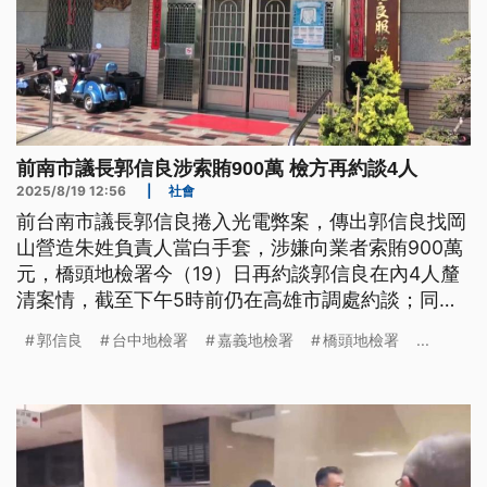
前南市議長郭信良涉索賄900萬 檢方再約談4人
2025/8/19 12:56
|
社會
前台南市議長郭信良捲入光電弊案，傳出郭信良找岡
山營造朱姓負責人當白手套，涉嫌向業者索賄900萬
元，橋頭地檢署今（19）日再約談郭信良在內4人釐
清案情，截至下午5時前仍在高雄市調處約談；同樣
捲入官司的嘉義市無黨籍議員戴寧，則是在議員任內
郭信良
台中地檢署
嘉義地檢署
橋頭地檢署
...
詐領助理費11年，判刑5年半定讞，今日發監執行。