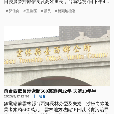
日凌晨聲押郭信良及高姓里長，台南地院7日下午4時
將召開羈押庭，目前閱卷中。
郭信良
重劃區
議長
橋頭地檢署
前台西鄉長涉索賄560萬遭判12年 夫婿13年半
2023/5/17 12:56
|
社會
無黨籍前雲林縣台西鄉長林芬瑩及夫婿，涉嫌向綠能
業者索賄560萬元，雲林地方法院16日以《貪污治罪